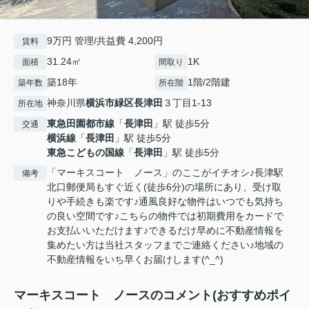
9万円 管理/共益費 4,200円
賃料
31.24㎡
1K
面積
間取り
築18年
1階/2階建
築年数
所在階
神奈川県
横浜市緑区
長津田
３丁目1-13
所在地
東急田園都市線
「
長津田
」駅 徒歩5分
交通
横浜線
「
長津田
」駅 徒歩5分
東急こどもの国線
「
長津田
」駅 徒歩5分
「マーキスコート ノース」のここがイチオシ♪長津駅
備考
北口郵便局もすぐ近く(徒歩6分)の場所にあり、受け取
りや手続きも楽です♪通風良好な物件はいつでも気持ち
の良い空間です♪こちらの物件では初期費用をカードで
お支払いいただけます♪できるだけ早めに不動産情報を
集めたい方は当社スタッフまでご連絡ください♪地域の
不動産情報をいち早くお届けします(^_^)
マーキスコート ノースのコメント(おすすめポイ