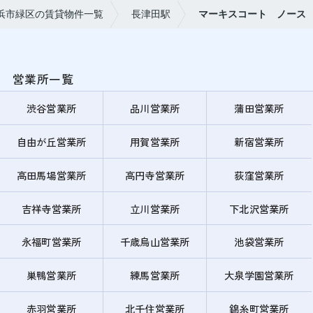
浜市緑区の賃貸物件一覧
長津田駅
マーキスコート ノース
営業所一覧
渋谷営業所
品川営業所
蒲田営業所
自由が丘営業所
用賀営業所
新宿営業所
高田馬場営業所
高円寺営業所
荻窪営業所
吉祥寺営業所
立川営業所
下北沢営業所
永福町営業所
千歳烏山営業所
池袋営業所
巣鴨営業所
練馬営業所
大泉学園営業所
赤羽営業所
北千住営業所
錦糸町営業所