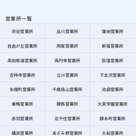
営業所一覧
渋谷営業所
品川営業所
蒲田営業所
自由が丘営業所
用賀営業所
新宿営業所
高田馬場営業所
高円寺営業所
荻窪営業所
吉祥寺営業所
立川営業所
下北沢営業所
永福町営業所
千歳烏山営業所
池袋営業所
巣鴨営業所
練馬営業所
大泉学園営業所
赤羽営業所
北千住営業所
錦糸町営業所
横浜営業所
あざみ野営業所
大船営業所