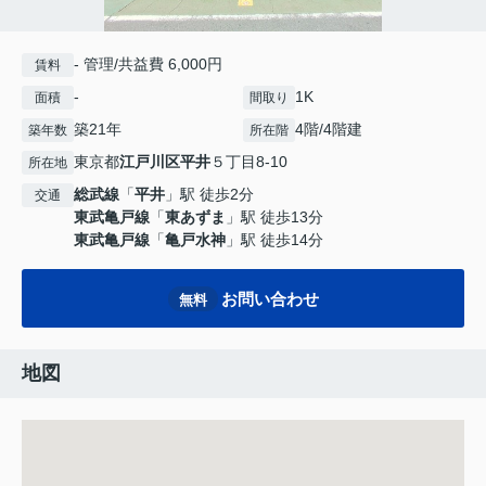
- 管理/共益費 6,000円
賃料
-
1K
面積
間取り
築21年
4階/4階建
築年数
所在階
東京都
江戸川区
平井
５丁目8-10
所在地
総武線
「
平井
」駅 徒歩2分
交通
東武亀戸線
「
東あずま
」駅 徒歩13分
東武亀戸線
「
亀戸水神
」駅 徒歩14分
お問い合わせ
無料
地図