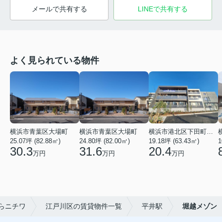
メールで共有する
LINEで共有する
よく見られている物件
横浜市青葉区大場町
横浜市青葉区大場町
横浜市港北区下田町２丁目
25.07坪 (82.88㎡)
24.80坪 (82.00㎡)
19.18坪 (63.43㎡)
1
30.3
31.6
20.4
万円
万円
万円
らニチワ
江戸川区の賃貸物件一覧
平井駅
堀越メゾン