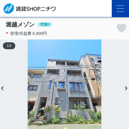
堀越メゾン
空室0
-
管理/共益費 6,000円
1
/
3