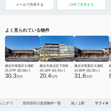
メールで共有する
LINEで共有する
よく見られている物件
横浜市青葉区大場町
横浜市港北区下田町２丁目
横浜市青葉区大場町
25.07坪 (82.88㎡)
19.18坪 (63.43㎡)
24.80坪 (82.00㎡)
1
30.3
20.4
31.6
万円
万円
万円
らニチワ
世田谷区の賃貸物件一覧
池ノ上駅
ラフィネ