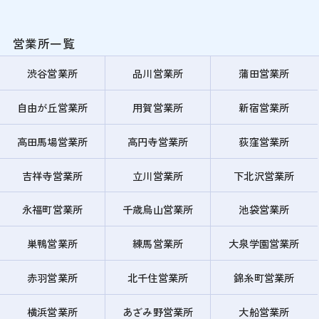
営業所一覧
渋谷営業所
品川営業所
蒲田営業所
自由が丘営業所
用賀営業所
新宿営業所
高田馬場営業所
高円寺営業所
荻窪営業所
吉祥寺営業所
立川営業所
下北沢営業所
永福町営業所
千歳烏山営業所
池袋営業所
巣鴨営業所
練馬営業所
大泉学園営業所
赤羽営業所
北千住営業所
錦糸町営業所
横浜営業所
あざみ野営業所
大船営業所