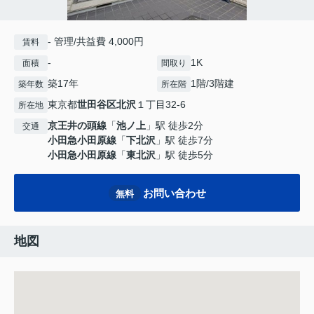
- 管理/共益費 4,000円
賃料
-
1K
面積
間取り
築17年
1階/3階建
築年数
所在階
東京都
世田谷区
北沢
１丁目32-6
所在地
京王井の頭線
「
池ノ上
」駅 徒歩2分
交通
小田急小田原線
「
下北沢
」駅 徒歩7分
小田急小田原線
「
東北沢
」駅 徒歩5分
お問い合わせ
無料
地図