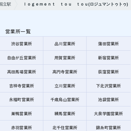
国立駅
ｌｏｇｅｍｅｎｔ ｔｏｕ ｔｏｕ(ロジュマントゥトゥ)
営業所一覧
渋谷営業所
品川営業所
蒲田営業所
自由が丘営業所
用賀営業所
新宿営業所
高田馬場営業所
高円寺営業所
荻窪営業所
吉祥寺営業所
立川営業所
下北沢営業所
永福町営業所
千歳烏山営業所
池袋営業所
巣鴨営業所
練馬営業所
大泉学園営業所
赤羽営業所
北千住営業所
錦糸町営業所