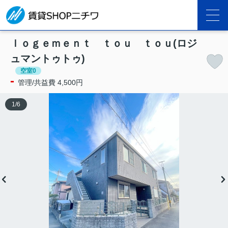
ｌｏｇｅｍｅｎｔ ｔｏｕ ｔｏｕ(ロジ
ュマントゥトゥ)
空室0
-
管理/共益費 4,500円
1
/
6