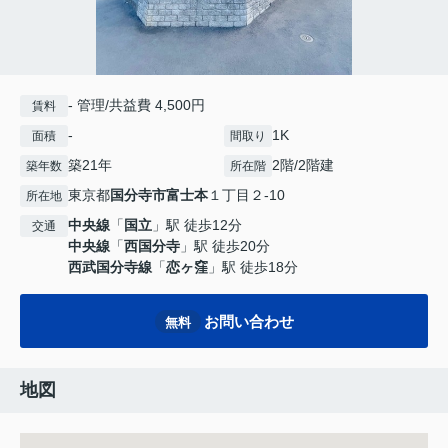
- 管理/共益費 4,500円
賃料
-
1K
面積
間取り
築21年
2階/2階建
築年数
所在階
東京都
国分寺市
富士本
１丁目２-10
所在地
中央線
「
国立
」駅 徒歩12分
交通
中央線
「
西国分寺
」駅 徒歩20分
西武国分寺線
「
恋ヶ窪
」駅 徒歩18分
お問い合わせ
無料
地図