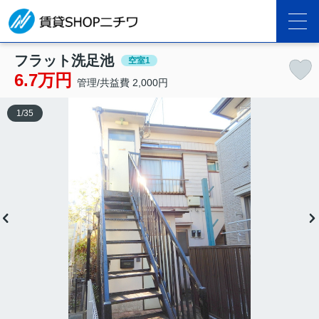
フラット洗足池
空室1
6.7万円
管理/共益費 2,000円
1
/
35