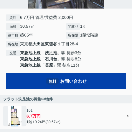
6.7万円 管理/共益費 2,000円
賃料
30.57㎡
1K
面積
間取り
築65年
1階/2階建
築年数
所在階
東京都
大田区
東雪谷
１丁目28-4
所在地
東急池上線
「
洗足池
」駅 徒歩3分
交通
東急池上線
「
石川台
」駅 徒歩8分
東急池上線
「
長原
」駅 徒歩11分
お問い合わせ
無料
フラット洗足池の募集中物件
101
6.7万円
1階 / 9.24坪(30.57㎡)