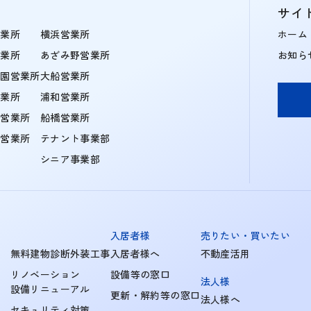
サイ
営業所
横浜営業所
ホーム
営業所
あざみ野営業所
お知ら
学園営業所
大船営業所
営業所
浦和営業所
住営業所
船橋営業所
町営業所
テナント事業部
シニア事業部
入居者様
売りたい・買いたい
無料建物診断外装工事
入居者様へ
不動産活用
リノベーション
設備等の窓口
法人様
設備リニューアル
更新・解約等の窓口
法人様へ
セキュリティ対策