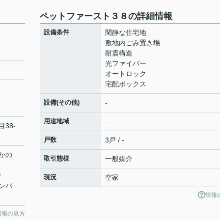
ペットファースト３８の詳細情報
設備条件
閑静な住宅地
敷地内ごみ置き場
耐震構造
光ファイバー
オートロック
宅配ボックス
設備(その他)
-
用途地域
-
目38-
戸数
3戸 / -
かの
取引態様
一般媒介
分
現況
空家
ンパ
情報
情報の見方