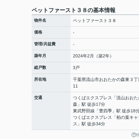
ペットファースト３８の基本情報
物件名
ペットファースト３８
価格
-
管理/共益費
-
築年月
2024年2月（築2年）
総戸数
3戸
所在地
千葉県
流山市
おおたかの森東
３丁
11
交通
つくばエクスプレス
「
流山おおた
森
」駅 徒歩17分
東武野田線
「
豊四季
」駅 徒歩18
つくばエクスプレス
「
柏の葉キャ
ス
」駅 徒歩34分