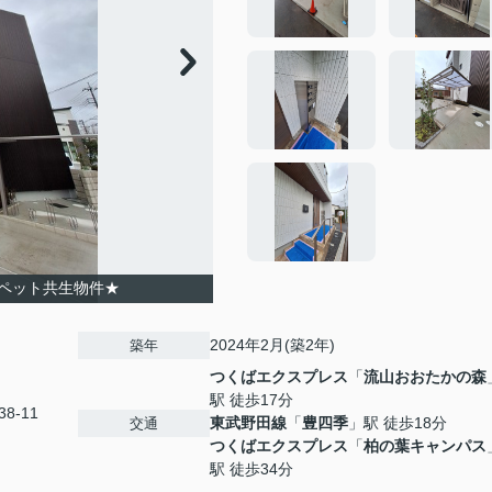
ペット共生物件★
2024年2月(築2年)
築年
つくばエクスプレス
「
流山おおたかの森
駅 徒歩17分
8-11
東武野田線
「
豊四季
」駅 徒歩18分
交通
つくばエクスプレス
「
柏の葉キャンパス
駅 徒歩34分