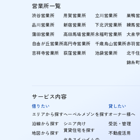
営業所一覧
渋谷営業所
用賀営業所
立川営業所
巣鴨
品川営業所
新宿営業所
下北沢営業所
練馬
蒲田営業所
高田馬場営業所
永福町営業所
大泉
自由が丘営業所
高円寺営業所
千歳烏山営業所
赤羽
吉祥寺営業所
荻窪営業所
池袋営業所
北千
錦糸
サービス内容
借りたい
貸したい
エリアから探す
ヘーベルメゾンを探す
オーナー様へ
沿線から探す
シニア向け
受託・管理
賃貸住宅を探す
地図から探す
不動産活用
セキスイハイムの