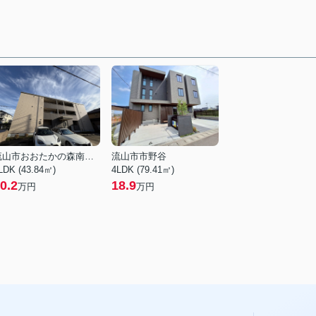
流山市おおたかの森南１丁目
流山市市野谷
LDK (43.84㎡)
4LDK (79.41㎡)
0.2
18.9
万円
万円