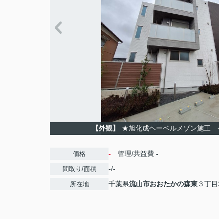
【外観】
★旭化成ヘーベルメゾン施工 
-
管理/共益費
-
価格
-/-
間取り/面積
千葉県
流山市
おおたかの森東
３丁目3
所在地