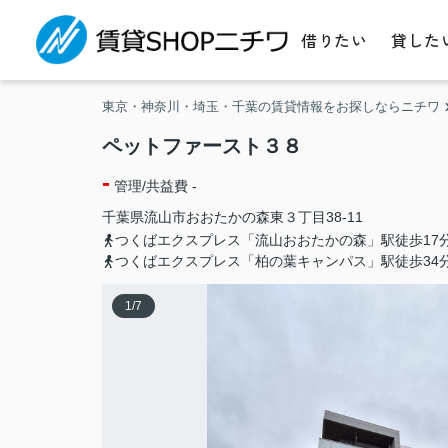
借りたい
貸した
東京・神奈川・埼玉・千葉の賃貸情報をお探しならニチワ
ペットファースト３８
-
管理/共益費 -
千葉県
流山市
おおたかの森東
３丁目38-11
つくばエクスプレス「流山おおたかの森」駅徒歩17
つくばエクスプレス「柏の葉キャンパス」駅徒歩34
1
/
7