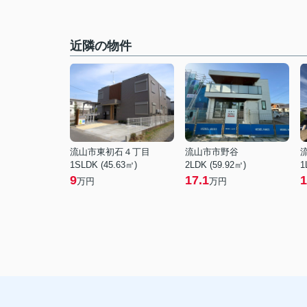
近隣の物件
流山市東初石４丁目
流山市市野谷
1SLDK (45.63㎡)
2LDK (59.92㎡)
1
9
17.1
1
万円
万円