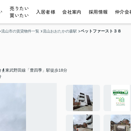
売りたい
い
入居者様
会社案内
採用情報
仲介会
買いたい
ペットファースト３８
流山市の賃貸物件一覧
流山おおたかの森駅
分
東武野田線「豊四季」駅徒歩18分
分