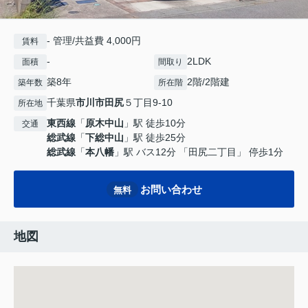
- 管理/共益費 4,000円
賃料
-
2LDK
面積
間取り
築8年
2階/2階建
築年数
所在階
千葉県
市川市
田尻
５丁目9-10
所在地
東西線
「
原木中山
」駅 徒歩10分
交通
総武線
「
下総中山
」駅 徒歩25分
総武線
「
本八幡
」駅 バス12分 「田尻二丁目」 停歩1分
お問い合わせ
無料
地図