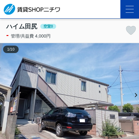
ハイム田尻
空室0
-
管理/共益費 4,000円
1
/
10