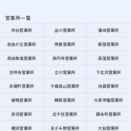
営業所一覧
渋谷営業所
品川営業所
蒲田営業所
自由が丘営業所
用賀営業所
新宿営業所
高田馬場営業所
高円寺営業所
荻窪営業所
吉祥寺営業所
立川営業所
下北沢営業所
永福町営業所
千歳烏山営業所
池袋営業所
巣鴨営業所
練馬営業所
大泉学園営業所
赤羽営業所
北千住営業所
錦糸町営業所
横浜営業所
あざみ野営業所
大船営業所