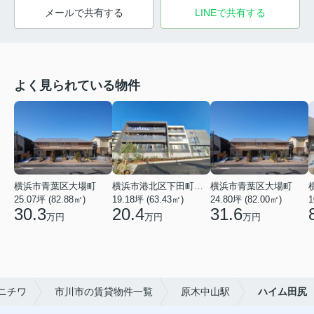
メールで共有する
LINEで共有する
よく見られている物件
横浜市青葉区大場町
横浜市港北区下田町２丁目
横浜市青葉区大場町
25.07坪 (82.88㎡)
19.18坪 (63.43㎡)
24.80坪 (82.00㎡)
1
30.3
20.4
31.6
万円
万円
万円
ニチワ
市川市の賃貸物件一覧
原木中山駅
ハイム田尻