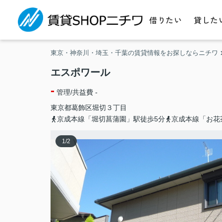
借りたい
貸した
東京・神奈川・埼玉・千葉の賃貸情報をお探しならニチワ
エスポワール
-
管理/共益費 -
東京都
葛飾区
堀切
３丁目
京成本線「堀切菖蒲園」駅徒歩5分
京成本線「お花
1
/
2