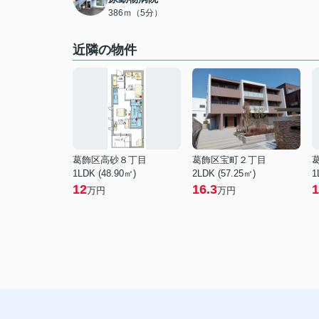
386ｍ（5分）
近隣の物件
葛飾区高砂８丁目
葛飾区宝町２丁目
1LDK (48.90㎡)
2LDK (57.25㎡)
1
12
16.3
1
万円
万円