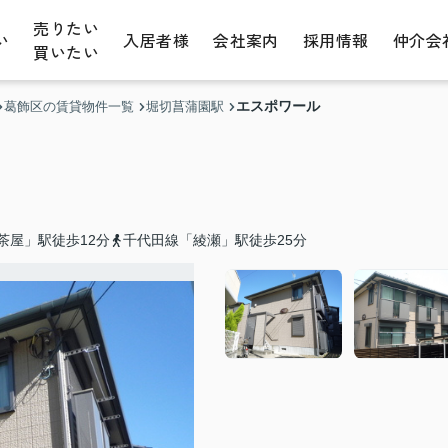
売りたい
い
入居者様
会社案内
採用情報
仲介会
買いたい
エスポワール
葛飾区の賃貸物件一覧
堀切菖蒲園駅
茶屋」駅徒歩12分
千代田線「綾瀬」駅徒歩25分