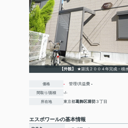
【外観】
★築浅２００４年完成・積
-
管理/共益費
-
価格
-/-
間取り/面積
東京都
葛飾区
堀切
３丁目
所在地
エスポワールの基本情報