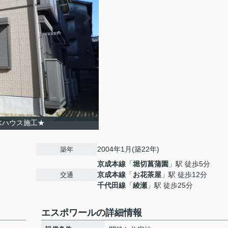
水ハウス施工★
2004年1月(築22年)
築年
京成本線
「
堀切菖蒲園
」駅 徒歩5分
京成本線
「
お花茶屋
」駅 徒歩12分
交通
千代田線
「
綾瀬
」駅 徒歩25分
エスポワールの詳細情報