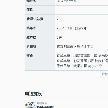
物件名
エスポワール
価格
-
管理/共益費
-
築年月
2004年1月（築22年）
総戸数
6戸
所在地
東京都
葛飾区
堀切
３丁目
交通
京成本線
「
堀切菖蒲園
」駅 徒歩5
京成本線
「
お花茶屋
」駅 徒歩12
千代田線
「
綾瀬
」駅 徒歩25分
周辺施設
動物病院
原動物病院