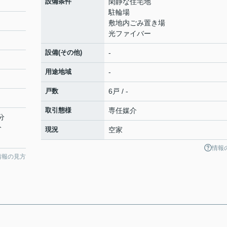
設備条件
閑静な住宅地
駐輪場
敷地内ごみ置き場
光ファイバー
設備(その他)
-
用途地域
-
戸数
6戸 / -
取引態様
専任媒介
分
分
現況
空家
情報
情報の見方