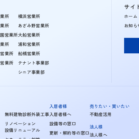
サイ
営業所
横浜営業所
ホーム
営業所
あざみ野営業所
お知ら
学園営業所
大船営業所
営業所
浦和営業所
住営業所
船橋営業所
町営業所
テナント事業部
シニア事業部
入居者様
売りたい・買いたい
無料建物診断外装工事
入居者様へ
不動産活用
リノベーション
設備等の窓口
法人様
設備リニューアル
更新・解約等の窓口
法人様へ