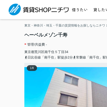
借りたい
貸した
東京・神奈川・埼玉・千葉の賃貸情報をお探しならニチワ
ヘーベルメゾン千寿
-
管理/共益費 -
東京都
荒川区
南千住
５丁目34
日比谷線「南千住」駅徒歩2分
常磐線「南千住」駅
1
/
8