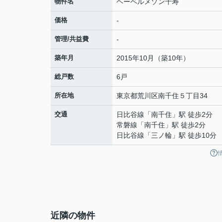
物件名
ヘーベルメゾン千寿
価格
-
管理/共益費
-
築年月
2015年10月（築10年）
総戸数
6戸
所在地
東京都
荒川区
南千住
５丁目34
交通
日比谷線
「
南千住
」駅 徒歩2分
常磐線
「
南千住
」駅 徒歩2分
日比谷線
「
三ノ輪
」駅 徒歩10分
近隣の物件