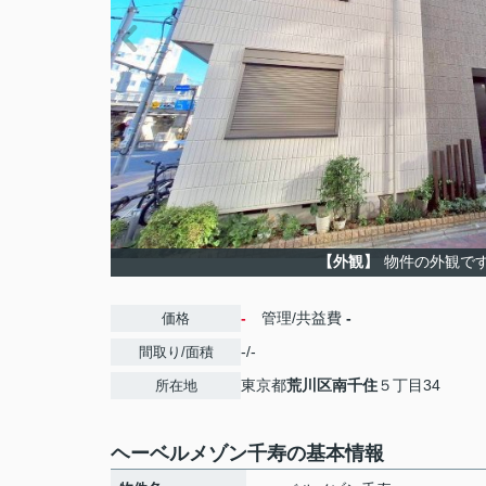
【外観】
物件の外観で
-
管理/共益費
-
価格
-/-
間取り/面積
東京都
荒川区
南千住
５丁目34
所在地
ヘーベルメゾン千寿の基本情報