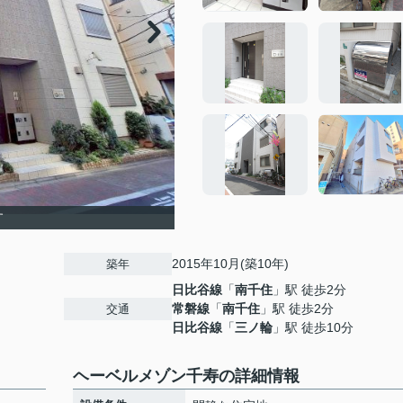
す
2015年10月(築10年)
築年
日比谷線
「
南千住
」駅 徒歩2分
常磐線
「
南千住
」駅 徒歩2分
交通
日比谷線
「
三ノ輪
」駅 徒歩10分
ヘーベルメゾン千寿の詳細情報