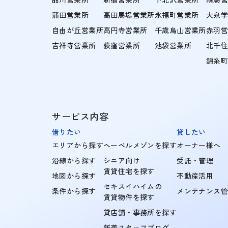
蒲田営業所
高田馬場営業所
永福町営業所
大泉
自由が丘営業所
高円寺営業所
千歳烏山営業所
赤羽
吉祥寺営業所
荻窪営業所
池袋営業所
北千
錦糸
サービス内容
借りたい
貸したい
エリアから探す
ヘーベルメゾンを探す
オーナー様へ
沿線から探す
シニア向け
受託・管理
賃貸住宅を探す
地図から探す
不動産活用
セキスイハイムの
条件から探す
メンテナンス
賃貸物件を探す
貸店舗・事務所を探す
新着スタッフブログ