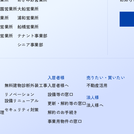
学園営業所
大船営業所
営業所
浦和営業所
住営業所
船橋営業所
町営業所
テナント事業部
シニア事業部
入居者様
売りたい・買いたい
無料建物診断外装工事
入居者様へ
不動産活用
リノベーション
設備等の窓口
法人様
設備リニューアル
更新・解約等の窓口
法人様へ
セキュリティ対策
管理
解約のお手続き
事業用物件の窓口