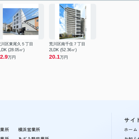
荒川区東尾久５丁目
荒川区南千住７丁目
LDK (28.05㎡)
2LDK (52.36㎡)
2.9
20.1
万円
万円
サイ
営業所
横浜営業所
ホーム
営業所
あざみ野営業所
お知ら