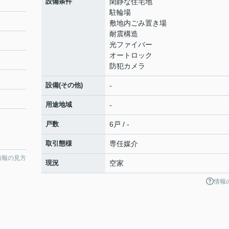
設備条件
閑静な住宅地
駐輪場
敷地内ごみ置き場
耐震構造
光ファイバー
オートロック
防犯カメラ
設備(その他)
-
用途地域
-
戸数
6戸 / -
取引態様
専任媒介
情報の見方
現況
空家
情報