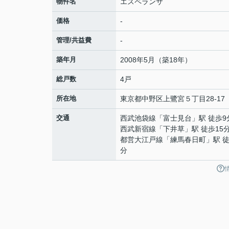
物件名
エスペランサ
価格
-
管理/共益費
-
築年月
2008年5月（築18年）
総戸数
4戸
所在地
東京都
中野区
上鷺宮
５丁目28-17
交通
西武池袋線
「
富士見台
」駅 徒歩9
西武新宿線
「
下井草
」駅 徒歩15
都営大江戸線
「
練馬春日町
」駅 徒
分