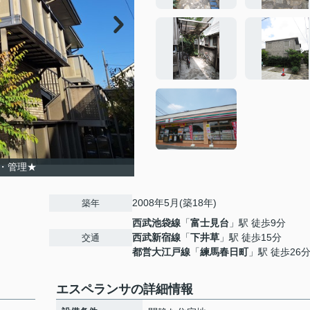
・管理★
2008年5月(築18年)
築年
西武池袋線
「
富士見台
」駅 徒歩9分
西武新宿線
「
下井草
」駅 徒歩15分
交通
都営大江戸線
「
練馬春日町
」駅 徒歩26
エスペランサの詳細情報