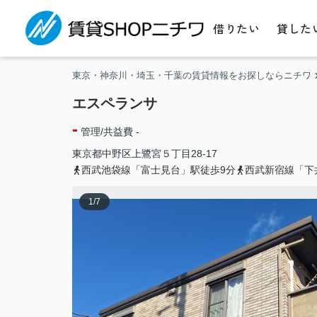
借りたい
貸した
東京・神奈川・埼玉・千葉の賃貸情報をお探しならニチワ
エスペランサ
-
管理/共益費 -
東京都
中野区
上鷺宮
５丁目28-17
西武池袋線「富士見台」駅徒歩9分
西武新宿線「下
1
/
7