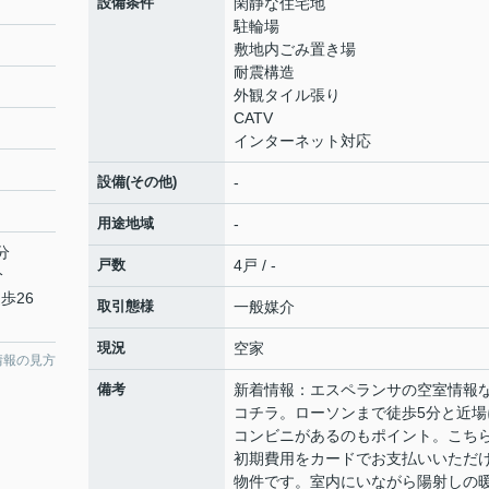
設備条件
閑静な住宅地
駐輪場
敷地内ごみ置き場
耐震構造
外観タイル張り
CATV
インターネット対応
設備(その他)
-
用途地域
-
分
戸数
4戸 / -
分
歩26
取引態様
一般媒介
現況
空家
情報の見方
備考
新着情報：エスペランサの空室情報
コチラ。ローソンまで徒歩5分と近場
コンビニがあるのもポイント。こち
初期費用をカードでお支払いいただ
物件です。室内にいながら陽射しの