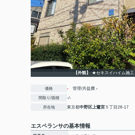
【外観】
★セキスイハイム施工
-
管理/共益費
-
価格
-/-
間取り/面積
東京都
中野区
上鷺宮
５丁目28-17
所在地
エスペランサの基本情報