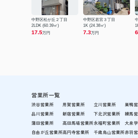
中野区松が丘２丁目
中野区若宮３丁目
2LDK (60.39㎡)
1K (24.38㎡)
1
17.5
7.3
6
万円
万円
営業所一覧
渋谷営業所
用賀営業所
立川営業所
巣鴨
品川営業所
新宿営業所
下北沢営業所
練馬
蒲田営業所
高田馬場営業所
永福町営業所
大泉
自由が丘営業所
高円寺営業所
千歳烏山営業所
赤羽