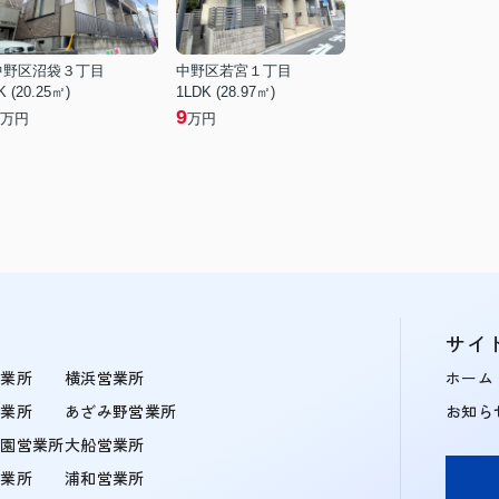
中野区沼袋３丁目
中野区若宮１丁目
K (20.25㎡)
1LDK (28.97㎡)
9
万円
万円
サイ
営業所
横浜営業所
ホーム
営業所
あざみ野営業所
お知ら
学園営業所
大船営業所
営業所
浦和営業所