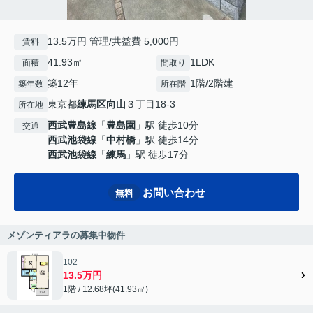
13.5万円 管理/共益費 5,000円
賃料
41.93㎡
1LDK
面積
間取り
築12年
1階/2階建
築年数
所在階
東京都
練馬区
向山
３丁目18-3
所在地
西武豊島線
「
豊島園
」駅 徒歩10分
交通
西武池袋線
「
中村橋
」駅 徒歩14分
西武池袋線
「
練馬
」駅 徒歩17分
お問い合わせ
無料
メゾンティアラの募集中物件
102
13.5万円
1階 / 12.68坪(41.93㎡)