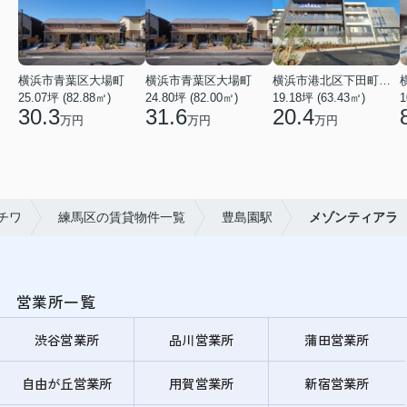
横浜市青葉区大場町
横浜市青葉区大場町
横浜市港北区下田町２丁目
25.07坪 (82.88㎡)
24.80坪 (82.00㎡)
19.18坪 (63.43㎡)
1
30.3
31.6
20.4
万円
万円
万円
チワ
練馬区の賃貸物件一覧
豊島園駅
メゾンティアラ
営業所一覧
渋谷営業所
品川営業所
蒲田営業所
自由が丘営業所
用賀営業所
新宿営業所