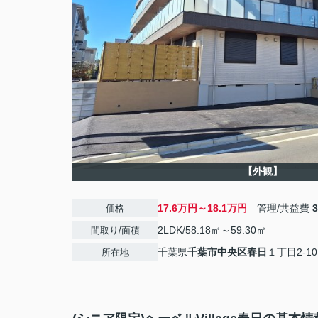
【外観】
17.6万円～18.1万円
管理/共益費
価格
2LDK/58.18㎡～59.30㎡
間取り/面積
千葉県
千葉市中央区
春日
１丁目2-10
所在地