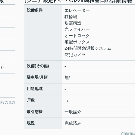
報
(シニア限定)ヘーベルVillage春日の詳細情報
設備条件
エレベーター
駐輪場
耐震構造
光ファイバー
オートロック
宅配ボックス
24時間緊急通報システム
防犯カメラ
設備(その他)
-
10
駐車場/月額
無/-
用途地域
-
戸数
- / -
情報の見方
取引態様
一般媒介
現況
完成済み
情報