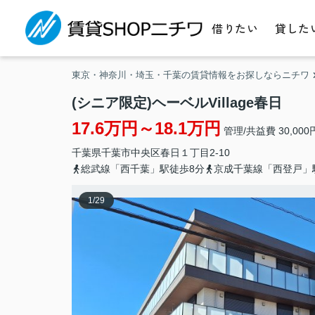
借りたい
貸した
東京・神奈川・埼玉・千葉の賃貸情報をお探しならニチワ
(シニア限定)ヘーベルVillage春日
17.6万円～18.1万円
管理/共益費 30,000
千葉県
千葉市中央区
春日
１丁目2-10
総武線「西千葉」駅徒歩8分
京成千葉線「西登戸」
1
/
29