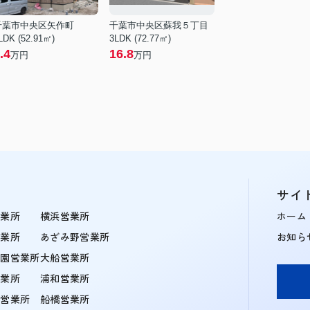
千葉市中央区矢作町
千葉市中央区蘇我５丁目
LDK (52.91㎡)
3LDK (72.77㎡)
.4
16.8
万円
万円
サイ
営業所
横浜営業所
ホーム
営業所
あざみ野営業所
お知ら
学園営業所
大船営業所
営業所
浦和営業所
住営業所
船橋営業所