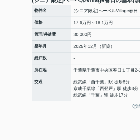
(シニア限定)ヘーベルVillage春日の基本情
物件名
(シニア限定)ヘーベルVillage春日
価格
17.6万円～18.1万円
管理/共益費
30,000円
築年月
2025年12月（新築）
総戸数
-
所在地
千葉県
千葉市中央区
春日
１丁目2-
交通
総武線
「
西千葉
」駅 徒歩8分
京成千葉線
「
西登戸
」駅 徒歩3分
総武線
「
千葉
」駅 徒歩17分