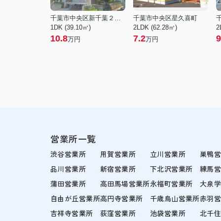
千葉市中央区新千葉２丁目
千葉市中央区星久喜町
1DK (39.10㎡)
2LDK (62.28㎡)
2
10.8
7.2
9
万円
万円
営業所一覧
渋谷営業所
用賀営業所
立川営業所
巣鴨
品川営業所
新宿営業所
下北沢営業所
練馬
蒲田営業所
高田馬場営業所
永福町営業所
大泉
自由が丘営業所
高円寺営業所
千歳烏山営業所
赤羽
吉祥寺営業所
荻窪営業所
池袋営業所
北千