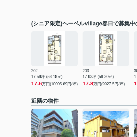
(シニア限定)ヘーベルVillage春日で募集
202
203
3
17.59坪 (58.18㎡)
17.93坪 (59.30㎡)
1
17.6
17.8
1
万円(10005.69円/坪)
万円(9927.5円/坪)
近隣の物件