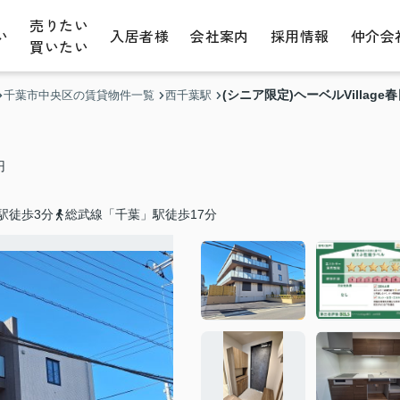
売りたい
い
入居者様
会社案内
採用情報
仲介会
買いたい
(シニア限定)ヘーベルVillage
千葉市中央区の賃貸物件一覧
西千葉駅
円
駅徒歩3分
総武線「千葉」駅徒歩17分