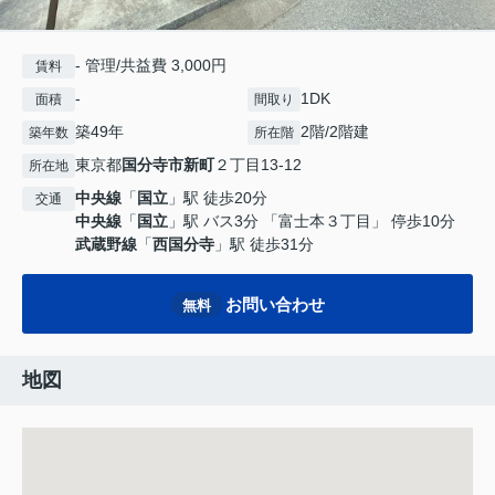
- 管理/共益費 3,000円
賃料
-
1DK
面積
間取り
築49年
2階/2階建
築年数
所在階
東京都
国分寺市
新町
２丁目13-12
所在地
中央線
「
国立
」駅 徒歩20分
交通
中央線
「
国立
」駅 バス3分 「富士本３丁目」 停歩10分
武蔵野線
「
西国分寺
」駅 徒歩31分
お問い合わせ
無料
地図