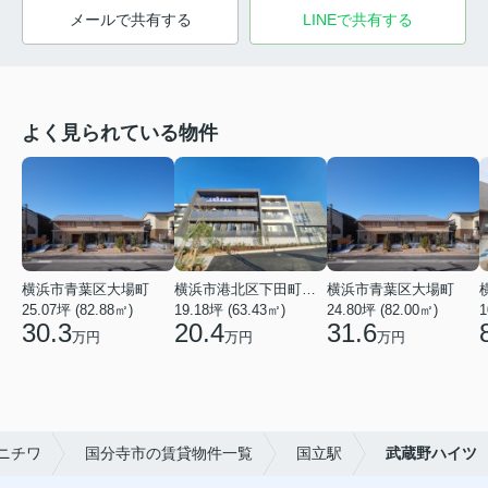
メールで共有する
LINEで共有する
よく見られている物件
横浜市青葉区大場町
横浜市港北区下田町２丁目
横浜市青葉区大場町
25.07坪 (82.88㎡)
19.18坪 (63.43㎡)
24.80坪 (82.00㎡)
1
30.3
20.4
31.6
万円
万円
万円
ニチワ
国分寺市の賃貸物件一覧
国立駅
武蔵野ハイツ