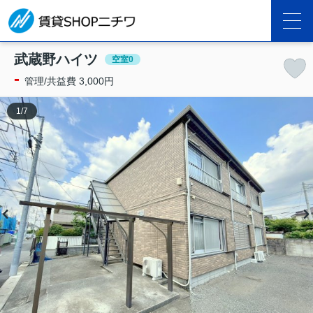
武蔵野ハイツ
空室0
-
管理/共益費 3,000円
1
/
7