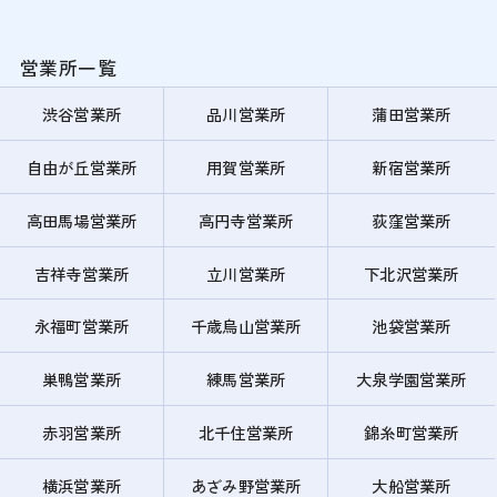
営業所一覧
渋谷営業所
品川営業所
蒲田営業所
自由が丘営業所
用賀営業所
新宿営業所
高田馬場営業所
高円寺営業所
荻窪営業所
吉祥寺営業所
立川営業所
下北沢営業所
永福町営業所
千歳烏山営業所
池袋営業所
巣鴨営業所
練馬営業所
大泉学園営業所
赤羽営業所
北千住営業所
錦糸町営業所
横浜営業所
あざみ野営業所
大船営業所