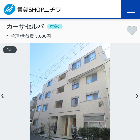
カーサセルバ
空室0
-
管理/共益費 3,000円
1
/
5