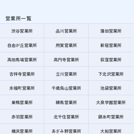
営業所一覧
渋谷営業所
品川営業所
蒲田営業所
自由が丘営業所
用賀営業所
新宿営業所
高田馬場営業所
高円寺営業所
荻窪営業所
吉祥寺営業所
立川営業所
下北沢営業所
永福町営業所
千歳烏山営業所
池袋営業所
巣鴨営業所
練馬営業所
大泉学園営業所
赤羽営業所
北千住営業所
錦糸町営業所
横浜営業所
あざみ野営業所
大船営業所