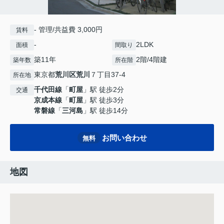
- 管理/共益費 3,000円
賃料
-
2LDK
面積
間取り
築11年
2階/4階建
築年数
所在階
東京都
荒川区
荒川
７丁目37-4
所在地
千代田線
「
町屋
」駅 徒歩2分
交通
京成本線
「
町屋
」駅 徒歩3分
常磐線
「
三河島
」駅 徒歩14分
お問い合わせ
無料
地図