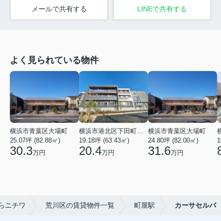
メールで共有する
LINEで共有する
よく見られている物件
横浜市青葉区大場町
横浜市港北区下田町２丁目
横浜市青葉区大場町
25.07坪 (82.88㎡)
19.18坪 (63.43㎡)
24.80坪 (82.00㎡)
1
30.3
20.4
31.6
万円
万円
万円
らニチワ
荒川区の賃貸物件一覧
町屋駅
カーサセルバ