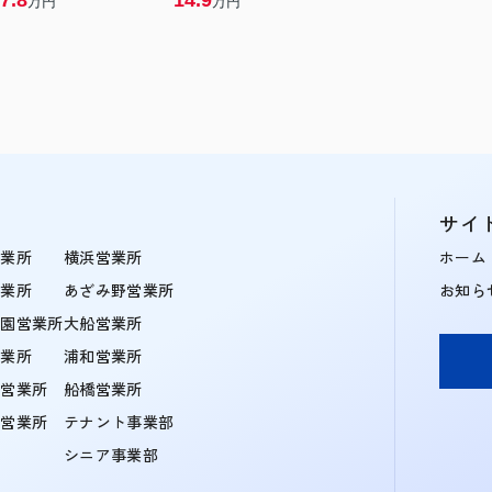
7.8
14.9
万円
万円
サイ
営業所
横浜営業所
ホーム
営業所
あざみ野営業所
お知ら
学園営業所
大船営業所
営業所
浦和営業所
住営業所
船橋営業所
町営業所
テナント事業部
シニア事業部