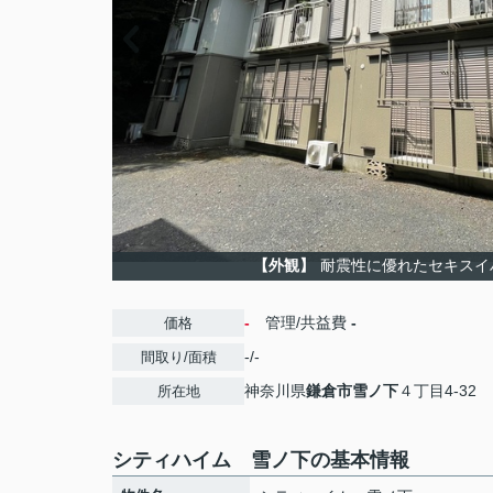
【外観】
耐震性に優れたセキスイ
-
管理/共益費
-
価格
-/-
間取り/面積
神奈川県
鎌倉市
雪ノ下
４丁目4-32
所在地
シティハイム 雪ノ下の基本情報