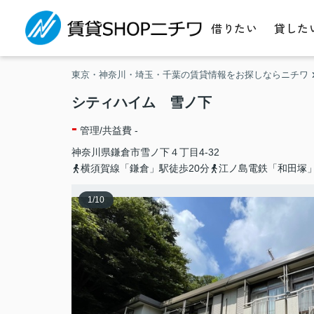
借りたい
貸した
東京・神奈川・埼玉・千葉の賃貸情報をお探しならニチワ
シティハイム 雪ノ下
-
管理/共益費 -
神奈川県
鎌倉市
雪ノ下
４丁目4-32
横須賀線「鎌倉」駅徒歩20分
江ノ島電鉄「和田塚」
1
/
10