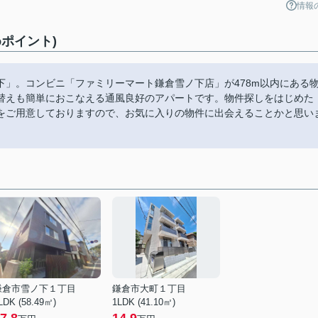
情報
ポイント)
」。コンビニ「ファミリーマート鎌倉雪ノ下店」が478m以内にある
替えも簡単におこなえる通風良好のアパートです。物件探しをはじめた
をご用意しておりますので、お気に入りの物件に出会えることかと思い
鎌倉市雪ノ下１丁目
鎌倉市大町１丁目
LDK (58.49㎡)
1LDK (41.10㎡)