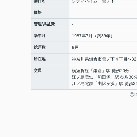
物件名
シティハイム 雪ノ下
価格
-
管理/共益費
-
築年月
1987年7月（築39年）
総戸数
6戸
所在地
神奈川県
鎌倉市
雪ノ下
４丁目4-32
交通
横須賀線
「
鎌倉
」駅 徒歩20分
江ノ島電鉄
「
和田塚
」駅 徒歩30
江ノ島電鉄
「
由比ヶ浜
」駅 徒歩3