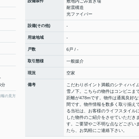
設備条件
敷地内ごみ置き場
耐震構造
光ファイバー
設備(その他)
-
用途地域
-
戸数
6戸 / -
取引態様
一般媒介
現況
空家
分
4分
備考
こだわりポイント満載のシティハ
雪ノ下。こちらの物件はコンビニま
情報の見方
距離が478mです。物件は通風良好な
間です。物件情報を数多く取り揃え
る当社は、お客様のライフスタイル
した物件のご紹介をさせていただき
す。ご要望やご不明な点などござい
たら、お気軽にご連絡下さい。