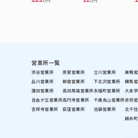
15.3
11
1
万円
万円
営業所一覧
渋谷営業所
用賀営業所
立川営業所
巣鴨
品川営業所
新宿営業所
下北沢営業所
練馬
蒲田営業所
高田馬場営業所
永福町営業所
大泉
自由が丘営業所
高円寺営業所
千歳烏山営業所
赤羽
吉祥寺営業所
荻窪営業所
池袋営業所
北千
錦糸