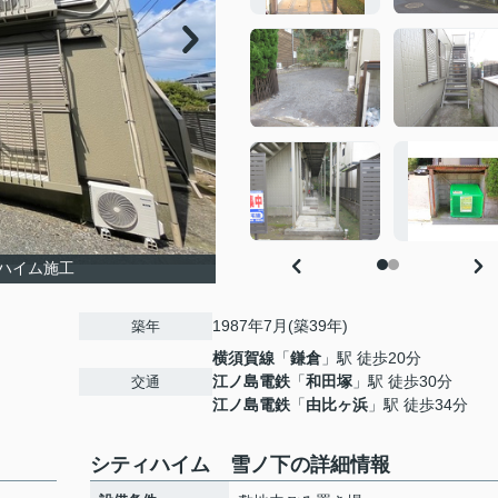
ハイム施工
1987年7月(築39年)
築年
横須賀線
「
鎌倉
」駅 徒歩20分
江ノ島電鉄
「
和田塚
」駅 徒歩30分
交通
江ノ島電鉄
「
由比ヶ浜
」駅 徒歩34分
シティハイム 雪ノ下の詳細情報