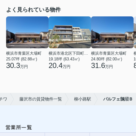
よく見られている物件
横浜市青葉区大場町
横浜市港北区下田町２丁目
横浜市青葉区大場町
25.07坪 (82.88㎡)
19.18坪 (63.43㎡)
24.80坪 (82.00㎡)
1
30.3
20.4
31.6
万円
万円
万円
チワ
藤沢市の賃貸物件一覧
柳小路駅
パルフェ鵠沼Ｂ
営業所一覧