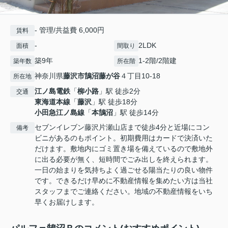
- 管理/共益費 6,000円
賃料
-
2LDK
面積
間取り
築9年
1-2階/2階建
築年数
所在階
神奈川県
藤沢市
鵠沼藤が谷
４丁目10-18
所在地
江ノ島電鉄
「
柳小路
」駅 徒歩2分
交通
東海道本線
「
藤沢
」駅 徒歩18分
小田急江ノ島線
「
本鵠沼
」駅 徒歩14分
セブンイレブン藤沢片瀬山店まで徒歩4分と近場にコン
備考
ビニがあるのもポイント。初期費用はカードで決済いた
だけます。敷地内にゴミ置き場を備えているので敷地外
に出る必要が無く、短時間でごみ出しを終えられます。
一日の始まりを気持ちよく過ごせる陽当たりの良い物件
です。できるだけ早めに不動産情報を集めたい方は当社
スタッフまでご連絡ください。地域の不動産情報をいち
早くお届けします。