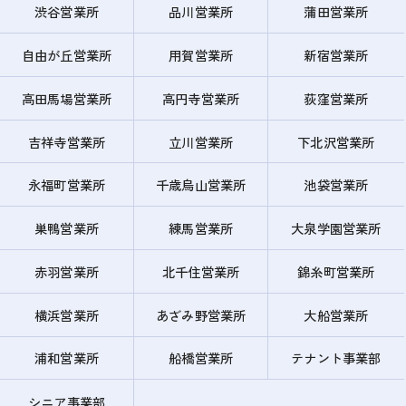
渋谷営業所
品川営業所
蒲田営業所
自由が丘営業所
用賀営業所
新宿営業所
高田馬場営業所
高円寺営業所
荻窪営業所
吉祥寺営業所
立川営業所
下北沢営業所
永福町営業所
千歳烏山営業所
池袋営業所
巣鴨営業所
練馬営業所
大泉学園営業所
赤羽営業所
北千住営業所
錦糸町営業所
横浜営業所
あざみ野営業所
大船営業所
浦和営業所
船橋営業所
テナント事業部
シニア事業部