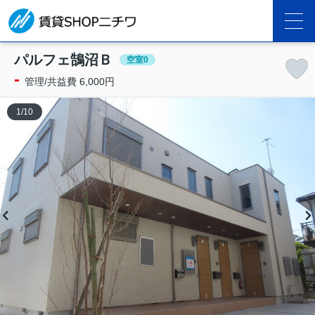
パルフェ鵠沼Ｂ
空室0
-
管理/共益費 6,000円
1
/
10