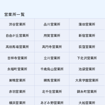
営業所一覧
渋谷営業所
品川営業所
蒲田営業所
自由が丘営業所
用賀営業所
新宿営業所
高田馬場営業所
高円寺営業所
荻窪営業所
吉祥寺営業所
立川営業所
下北沢営業所
永福町営業所
千歳烏山営業所
池袋営業所
巣鴨営業所
練馬営業所
大泉学園営業所
赤羽営業所
北千住営業所
錦糸町営業所
横浜営業所
あざみ野営業所
大船営業所