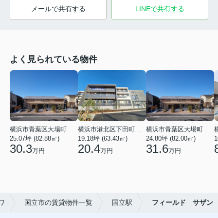
メールで共有する
LINEで共有する
よく見られている物件
横浜市青葉区大場町
横浜市港北区下田町２丁目
横浜市青葉区大場町
25.07坪 (82.88㎡)
19.18坪 (63.43㎡)
24.80坪 (82.00㎡)
1
30.3
20.4
31.6
万円
万円
万円
ワ
国立市の賃貸物件一覧
国立駅
フィールド サザン