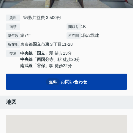
- 管理/共益費 3,500円
賃料
-
1K
面積
間取り
築7年
1階/2階建
築年数
所在階
東京都
国立市
東
３丁目11-28
所在地
中央線
「
国立
」駅 徒歩13分
交通
中央線
「
西国分寺
」駅 徒歩20分
南武線
「
谷保
」駅 徒歩22分
お問い合わせ
無料
地図