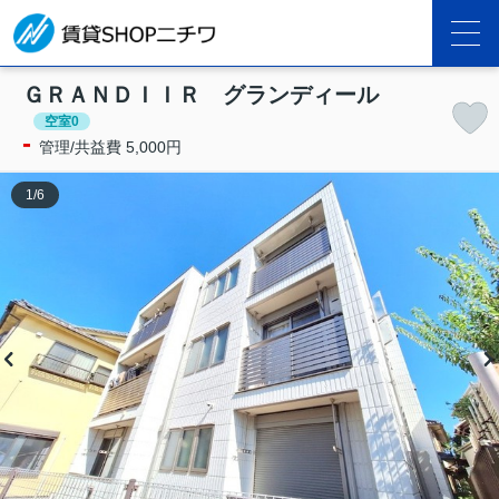
ＧＲＡＮＤＩＩＲ グランディール
空室0
-
管理/共益費 5,000円
1
/
6