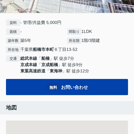
- 管理/共益費 5,000円
賃料
-
1LDK
面積
間取り
築5年
1階/3階建
築年数
所在階
千葉県
船橋市
本町
６丁目13-52
所在地
総武本線
「
船橋
」駅 徒歩7分
交通
京成本線
「
京成船橋
」駅 徒歩9分
東葉高速鉄道
「
東海神
」駅 徒歩12分
お問い合わせ
無料
地図