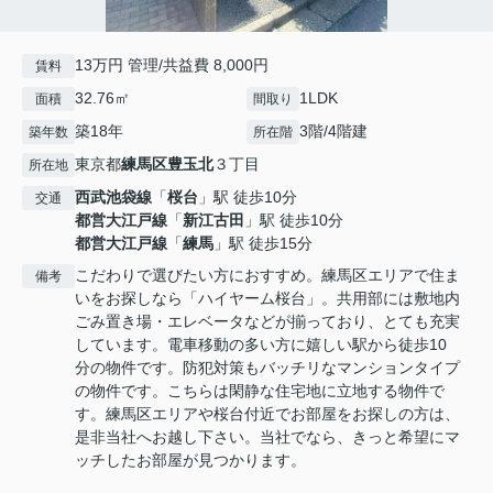
13万円 管理/共益費 8,000円
賃料
32.76㎡
1LDK
面積
間取り
築18年
3階/4階建
築年数
所在階
東京都
練馬区
豊玉北
３丁目
所在地
西武池袋線
「
桜台
」駅 徒歩10分
交通
都営大江戸線
「
新江古田
」駅 徒歩10分
都営大江戸線
「
練馬
」駅 徒歩15分
こだわりで選びたい方におすすめ。練馬区エリアで住ま
備考
いをお探しなら「ハイヤーム桜台」。共用部には敷地内
ごみ置き場・エレベータなどが揃っており、とても充実
しています。電車移動の多い方に嬉しい駅から徒歩10
分の物件です。防犯対策もバッチリなマンションタイプ
の物件です。こちらは閑静な住宅地に立地する物件で
す。練馬区エリアや桜台付近でお部屋をお探しの方は、
是非当社へお越し下さい。当社でなら、きっと希望にマ
ッチしたお部屋が見つかります。