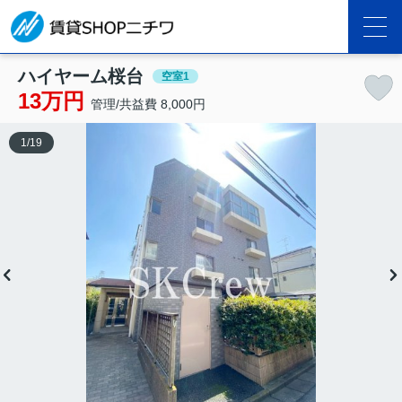
ハイヤーム桜台
空室1
13万円
管理/共益費 8,000円
1
/
19