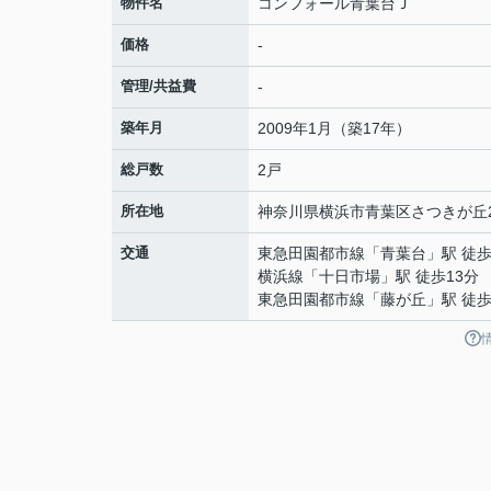
物件名
コンフォール青葉台Ｊ
価格
-
管理/共益費
-
築年月
2009年1月（築17年）
総戸数
2戸
所在地
神奈川県
横浜市青葉区
さつきが丘
交通
東急田園都市線
「
青葉台
」駅 徒歩
横浜線
「
十日市場
」駅 徒歩13分
東急田園都市線
「
藤が丘
」駅 徒歩