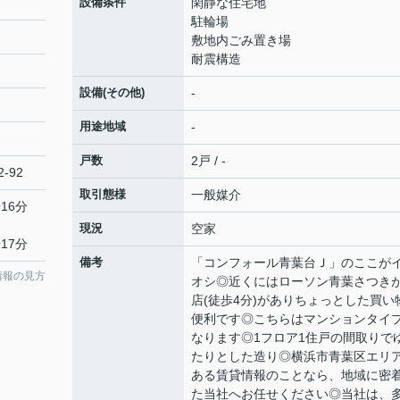
設備条件
閑静な住宅地
駐輪場
敷地内ごみ置き場
耐震構造
設備(その他)
-
用途地域
-
戸数
2戸 / -
2-92
取引態様
一般媒介
16分
現況
空家
17分
備考
「コンフォール青葉台Ｊ」のここが
情報の見方
オシ◎近くにはローソン青葉さつき
店(徒歩4分)がありちょっとした買い
便利です◎こちらはマンションタイ
なります◎1フロア1住戸の間取りで
たりとした造り◎横浜市青葉区エリ
ある賃貸情報のことなら、地域に密
た当社へお任せください◎当社は、