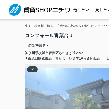
借りたい
貸した
東京・神奈川・埼玉・千葉の賃貸情報をお探しならニチワ
コンフォール青葉台Ｊ
-
管理/共益費 -
神奈川県
横浜市青葉区
さつきが丘
2-92
東急田園都市線「青葉台」駅徒歩16分
横浜線「十日
1
/
6