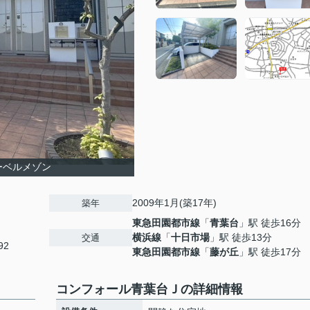
ーベルメゾン
2009年1月(築17年)
築年
東急田園都市線
「
青葉台
」駅 徒歩16分
横浜線
「
十日市場
」駅 徒歩13分
交通
92
東急田園都市線
「
藤が丘
」駅 徒歩17分
コンフォール青葉台Ｊの詳細情報