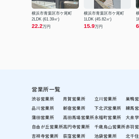
横浜市青葉区市ケ尾町
横浜市青葉区市ケ尾町
2LDK (61.39㎡)
1LDK (45.82㎡)
1
22.2
15.9
6
万円
万円
営業所一覧
渋谷営業所
用賀営業所
立川営業所
巣鴨
品川営業所
新宿営業所
下北沢営業所
練馬
蒲田営業所
高田馬場営業所
永福町営業所
大泉
自由が丘営業所
高円寺営業所
千歳烏山営業所
赤羽
吉祥寺営業所
荻窪営業所
池袋営業所
北千