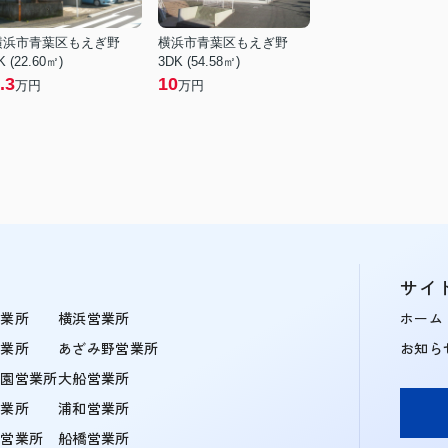
横浜市青葉区もえぎ野
横浜市青葉区もえぎ野
K (22.60㎡)
3DK (54.58㎡)
.3
10
万円
万円
サイ
営業所
横浜営業所
ホーム
営業所
あざみ野営業所
お知ら
学園営業所
大船営業所
営業所
浦和営業所
住営業所
船橋営業所