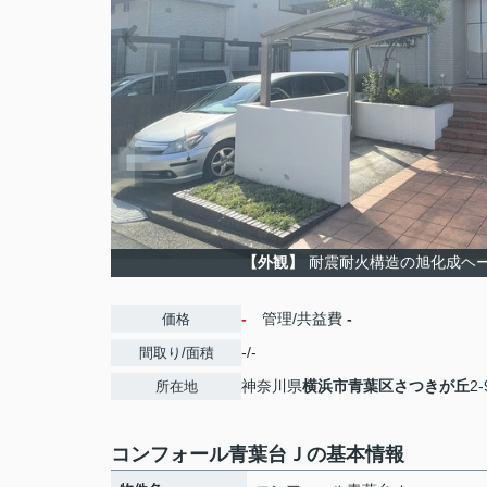
【外観】
耐震耐火構造の旭化成ヘ
-
管理/共益費
-
価格
-/-
間取り/面積
神奈川県
横浜市青葉区
さつきが丘
2-
所在地
コンフォール青葉台Ｊの基本情報