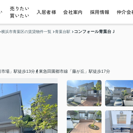
売りたい
い
入居者様
会社案内
採用情報
仲介会
買いたい
コンフォール青葉台Ｊ
横浜市青葉区の賃貸物件一覧
青葉台駅
市場」駅徒歩13分
東急田園都市線「藤が丘」駅徒歩17分