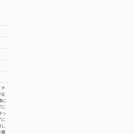
イチ
が丘
物に
プに
ゆっ
アに
着し
多種