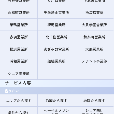
吉祥寺営業所
立川営業所
下北沢営業所
永福町営業所
千歳烏山営業所
池袋営業所
巣鴨営業所
練馬営業所
大泉学園営業所
赤羽営業所
北千住営業所
錦糸町営業所
横浜営業所
あざみ野営業所
大船営業所
浦和営業所
船橋営業所
テナント事業部
シニア事業部
サービス内容
借りたい
エリアから探す
沿線から探す
地図から探す
ヘーベルメゾン
シニア向け
条件から探す