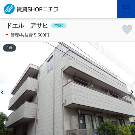
ドエル アサヒ
空室0
-
管理/共益費 5,500円
1
/
9