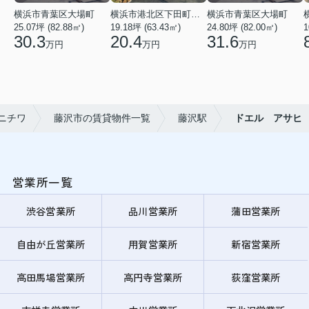
横浜市青葉区大場町
横浜市港北区下田町２丁目
横浜市青葉区大場町
25.07坪 (82.88㎡)
19.18坪 (63.43㎡)
24.80坪 (82.00㎡)
1
30.3
20.4
31.6
万円
万円
万円
ニチワ
藤沢市の賃貸物件一覧
藤沢駅
ドエル アサヒ
営業所一覧
渋谷営業所
品川営業所
蒲田営業所
自由が丘営業所
用賀営業所
新宿営業所
高田馬場営業所
高円寺営業所
荻窪営業所