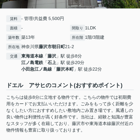
- 管理/共益費 5,500円
賃料
-
1LDK
面積
間取り
築13年
1階/3階建
築年数
所在階
神奈川県
藤沢市
朝日町
21-2
所在地
東海道本線
「
藤沢
」駅 徒歩8分
交通
江ノ島電鉄
「
石上
」駅 徒歩20分
小田急江ノ島線
「
藤沢本町
」駅 徒歩22分
ドエル アサヒのコメント(おすすめポイント)
こちらは徒歩8分に立地する物件です。こちらの物件では初期費
用をカードでお支払いいただけます。ごみをもって歩く距離を少
なくしたい方におすすめしたい敷地内ごみ置き場です。風通しの
良い物件は利便性が高く好条件です。当社は、経験と知識が豊富
なスタッフが多く在籍しており、藤沢市や東海道本線藤沢付近の
物件情報も豊富に取り扱っております。