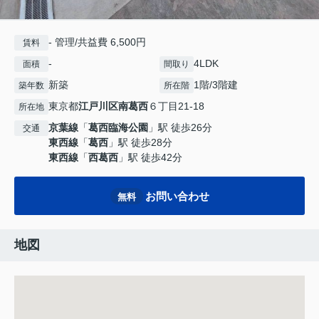
- 管理/共益費 6,500円
賃料
-
4LDK
面積
間取り
新築
1階/3階建
築年数
所在階
東京都
江戸川区
南葛西
６丁目21-18
所在地
京葉線
「
葛西臨海公園
」駅 徒歩26分
交通
東西線
「
葛西
」駅 徒歩28分
東西線
「
西葛西
」駅 徒歩42分
お問い合わせ
無料
地図