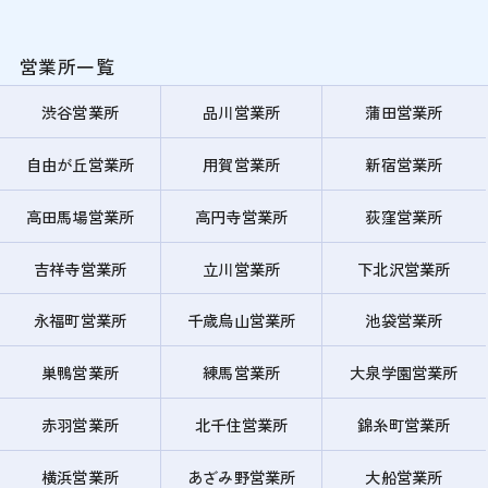
営業所一覧
渋谷営業所
品川営業所
蒲田営業所
自由が丘営業所
用賀営業所
新宿営業所
高田馬場営業所
高円寺営業所
荻窪営業所
吉祥寺営業所
立川営業所
下北沢営業所
永福町営業所
千歳烏山営業所
池袋営業所
巣鴨営業所
練馬営業所
大泉学園営業所
赤羽営業所
北千住営業所
錦糸町営業所
横浜営業所
あざみ野営業所
大船営業所