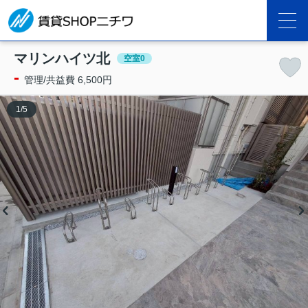
マリンハイツ北
空室0
-
管理/共益費 6,500円
1
/
5