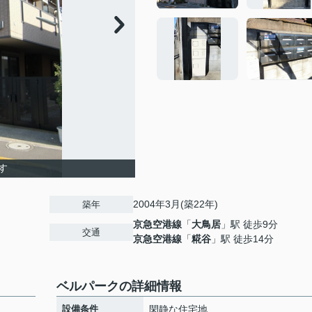
す
2004年3月(築22年)
築年
京急空港線
「
大鳥居
」駅 徒歩9分
交通
京急空港線
「
糀谷
」駅 徒歩14分
ベルパークの詳細情報
設備条件
閑静な住宅地