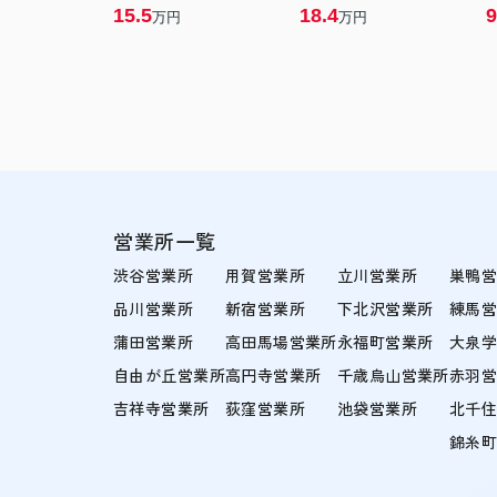
15.5
18.4
9
万円
万円
営業所一覧
渋谷営業所
用賀営業所
立川営業所
巣鴨
品川営業所
新宿営業所
下北沢営業所
練馬
蒲田営業所
高田馬場営業所
永福町営業所
大泉
自由が丘営業所
高円寺営業所
千歳烏山営業所
赤羽
吉祥寺営業所
荻窪営業所
池袋営業所
北千
錦糸