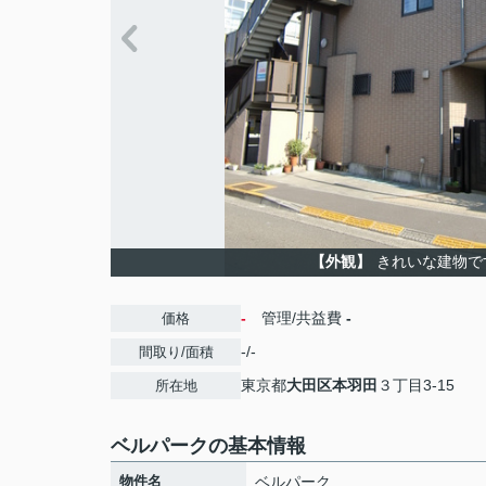
【外観】
きれいな建物で
-
管理/共益費
-
価格
-/-
間取り/面積
東京都
大田区
本羽田
３丁目3-15
所在地
ベルパークの基本情報
物件名
ベルパーク