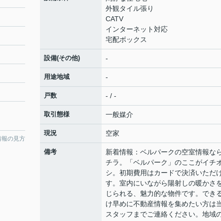
外観タイル張り
CATV
インターネット対応
宅配ボックス
設備(その他)
-
用途地域
-
戸数
- / -
取引態様
一般媒介
現況
空家
情報の見方
備考
新着情報：ベルパークの空室情報な
チラ。「ベルパーク」のここがイチ
シ。初期費用はカードで決済いただ
す。室内にいながら陽射しの暖かさ
じられる、魅力的な物件です。でき
け早めに不動産情報を集めたい方は
スタッフまでご連絡ください。地域