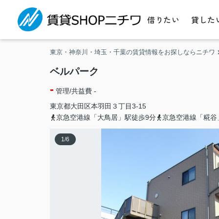
借りたい
貸した
東京・神奈川・埼玉・千葉の賃貸情報をお探しならニチワ
ベルパーク
-
管理/共益費 -
東京都
大田区
本羽田
３丁目3-15
京急空港線「大鳥居」駅徒歩9分
京急空港線「糀谷
1
/
6