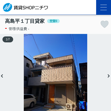
高島平１丁目貸家
空室0
-
管理/共益費 -
1
/
7