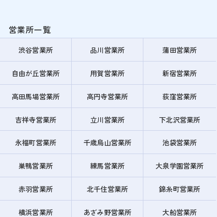
営業所一覧
渋谷営業所
品川営業所
蒲田営業所
自由が丘営業所
用賀営業所
新宿営業所
高田馬場営業所
高円寺営業所
荻窪営業所
吉祥寺営業所
立川営業所
下北沢営業所
永福町営業所
千歳烏山営業所
池袋営業所
巣鴨営業所
練馬営業所
大泉学園営業所
赤羽営業所
北千住営業所
錦糸町営業所
横浜営業所
あざみ野営業所
大船営業所