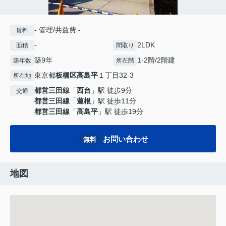
- 管理/共益費 -
賃料
-
2LDK
面積
間取り
築9年
1-2階/2階建
築年数
所在階
東京都
板橋区
高島平
１丁目32-3
所在地
都営三田線
「
西台
」駅 徒歩9分
交通
都営三田線
「
蓮根
」駅 徒歩11分
都営三田線
「
高島平
」駅 徒歩19分
お問い合わせ
無料
地図