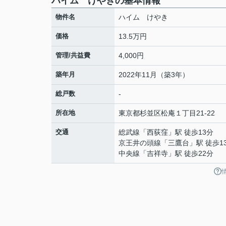
ハイム けやきの基本情報
物件名
ハイム けやき
価格
13.5万円
管理/共益費
4,000円
築年月
2022年11月（築3年）
総戸数
-
所在地
東京都
杉並区
松庵
１丁目21-22
交通
総武線
「
西荻窪
」駅 徒歩13分
京王井の頭線
「
三鷹台
」駅 徒歩1
中央線
「
吉祥寺
」駅 徒歩22分