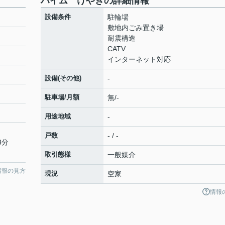
ハイム けやきの詳細情報
設備条件
駐輪場
敷地内ごみ置き場
耐震構造
CATV
インターネット対応
設備(その他)
-
駐車場/月額
無/-
用途地域
-
戸数
- / -
3分
取引態様
一般媒介
情報の見方
現況
空家
情報