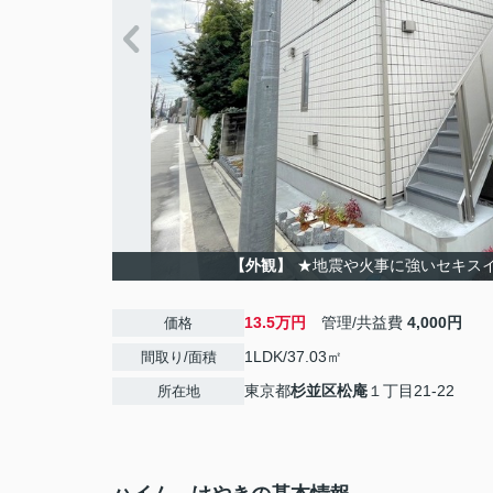
【外観】
★地震や火事に強いセキス
13.5万円
管理/共益費
4,000円
価格
1LDK/37.03㎡
間取り/面積
東京都
杉並区
松庵
１丁目21-22
所在地