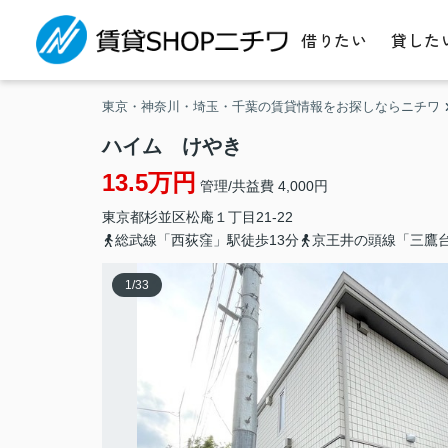
借りたい
貸した
東京・神奈川・埼玉・千葉の賃貸情報をお探しならニチワ
ハイム けやき
13.5万円
管理/共益費 4,000円
東京都
杉並区
松庵
１丁目21-22
総武線「西荻窪」駅徒歩13分
京王井の頭線「三鷹台
1
/
33