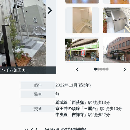
イハイム施工★
2022年11月(築3年)
築年
無
駐車
総武線
「
西荻窪
」駅 徒歩13分
京王井の頭線
「
三鷹台
」駅 徒歩13分
交通
中央線
「
吉祥寺
」駅 徒歩22分