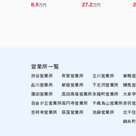
8.5
27.2
2
万円
万円
営業所一覧
渋谷営業所
用賀営業所
立川営業所
巣鴨
品川営業所
新宿営業所
下北沢営業所
練馬
蒲田営業所
高田馬場営業所
永福町営業所
大泉
自由が丘営業所
高円寺営業所
千歳烏山営業所
赤羽
吉祥寺営業所
荻窪営業所
池袋営業所
北千
錦糸