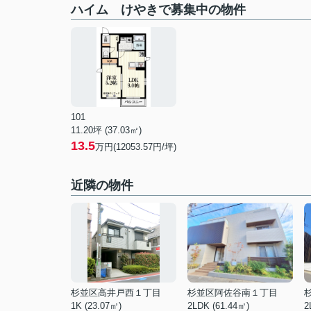
ハイム けやきで募集中の物件
101
11.20坪 (37.03㎡)
13.5
万円(12053.57円/坪)
近隣の物件
杉並区高井戸西１丁目
杉並区阿佐谷南１丁目
1K (23.07㎡)
2LDK (61.44㎡)
2