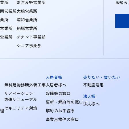
営業所
あざみ野営業所
お知ら
学園営業所
大船営業所
営業所
浦和営業所
住営業所
船橋営業所
町営業所
テナント事業部
シニア事業部
入居者様
売りたい・買いたい
無料建物診断外装工事
入居者様へ
不動産活用
リノベーション
設備等の窓口
法人様
設備リニューアル
更新・解約等の窓口
法人様へ
セキュリティ対策
管理
解約のお手続き
事業用物件の窓口