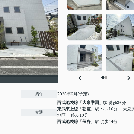
2026年6月(予定)
築年
西武池袋線
「
大泉学園
」駅 徒歩36分
東武東上線
「
朝霞
」駅 バス16分 「大泉
交通
地区」 停歩10分
西武池袋線
「
保谷
」駅 徒歩44分