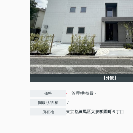
【外観】
-
管理/共益費
-
価格
-/-
間取り/面積
東京都
練馬区
大泉学園町
６丁目
所在地