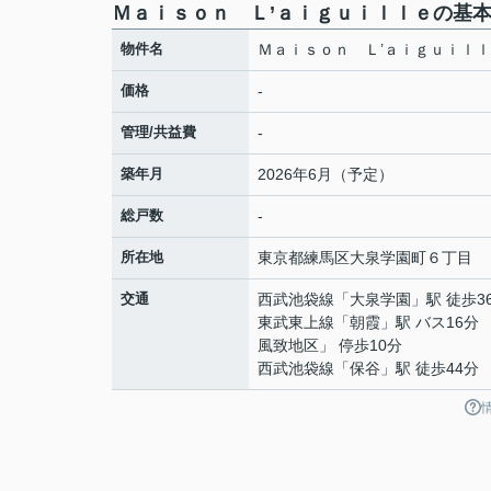
Ｍａｉｓｏｎ Ｌ’ａｉｇｕｉｌｌｅの基
物件名
Ｍａｉｓｏｎ Ｌ’ａｉｇｕｉｌ
価格
-
管理/共益費
-
築年月
2026年6月（予定）
総戸数
-
所在地
東京都
練馬区
大泉学園町
６丁目
交通
西武池袋線
「
大泉学園
」駅 徒歩3
東武東上線
「
朝霞
」駅 バス16分
風致地区」 停歩10分
西武池袋線
「
保谷
」駅 徒歩44分