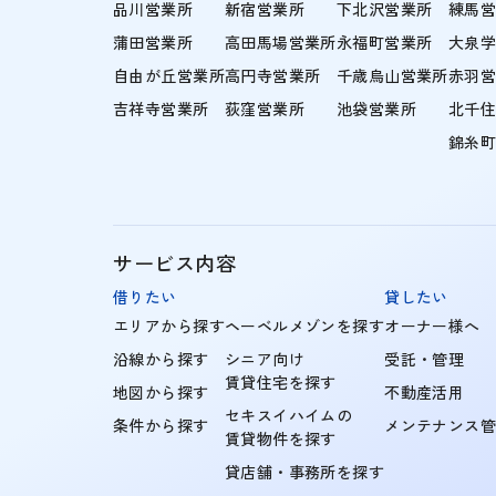
品川営業所
新宿営業所
下北沢営業所
練馬
蒲田営業所
高田馬場営業所
永福町営業所
大泉
自由が丘営業所
高円寺営業所
千歳烏山営業所
赤羽
吉祥寺営業所
荻窪営業所
池袋営業所
北千
錦糸
サービス内容
借りたい
貸したい
エリアから探す
ヘーベルメゾンを探す
オーナー様へ
沿線から探す
シニア向け
受託・管理
賃貸住宅を探す
地図から探す
不動産活用
セキスイハイムの
条件から探す
メンテナンス
賃貸物件を探す
貸店舗・事務所を探す