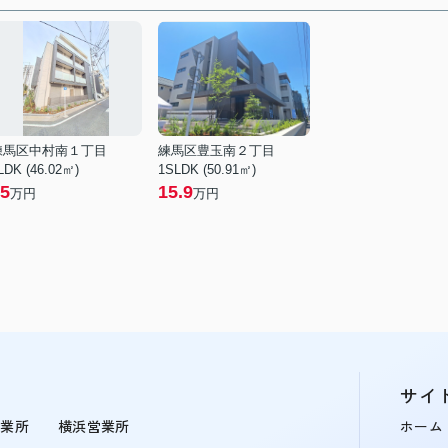
練馬区中村南１丁目
練馬区豊玉南２丁目
LDK (46.02㎡)
1SLDK (50.91㎡)
5
15.9
万円
万円
サイ
営業所
横浜営業所
ホーム