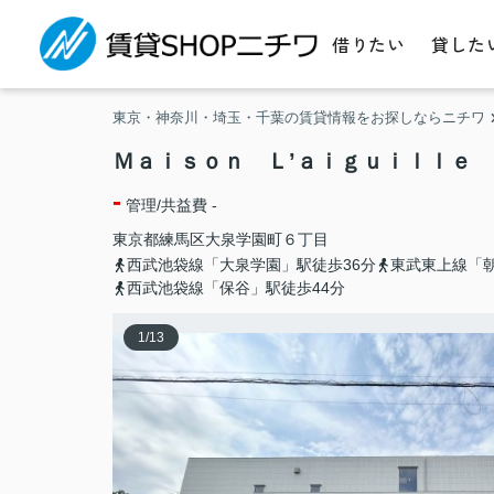
借りたい
貸した
東京・神奈川・埼玉・千葉の賃貸情報をお探しならニチワ
Ｍａｉｓｏｎ Ｌ’ａｉｇｕｉｌｌｅ
-
管理/共益費 -
東京都
練馬区
大泉学園町
６丁目
西武池袋線「大泉学園」駅徒歩36分
東武東上線「朝
西武池袋線「保谷」駅徒歩44分
1
/
13