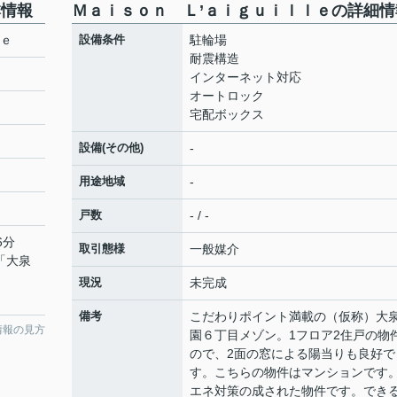
本情報
Ｍａｉｓｏｎ Ｌ’ａｉｇｕｉｌｌｅの詳細情
ｌｅ
設備条件
駐輪場
耐震構造
インターネット対応
オートロック
宅配ボックス
設備(その他)
-
用途地域
-
戸数
- / -
6分
取引態様
一般媒介
 「大泉
現況
未完成
備考
こだわりポイント満載の（仮称）大
情報の見方
園６丁目メゾン。1フロア2住戸の物
ので、2面の窓による陽当りも良好で
す。こちらの物件はマンションです
エネ対策の成された物件です。でき