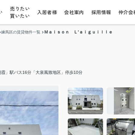
売りたい
い
入居者様
会社案内
採用情報
仲介会
買いたい
Ｍａｉｓｏｎ Ｌ’ａｉｇｕｉｌｌｅ
練馬区の賃貸物件一覧
霞」駅バス16分「大泉風致地区」停歩10分