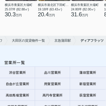
横浜市青葉区大場町
横浜市港北区下田町２丁目
横浜市青葉区大場町
25.07坪 (82.88㎡)
19.18坪 (63.43㎡)
24.80坪 (82.00㎡)
1
30.3
20.4
31.6
万円
万円
万円
ワ
大田区の賃貸物件一覧
京急蒲田駅
ディアフラッツ
営業所一覧
渋谷営業所
品川営業所
蒲田営業所
自由が丘営業所
用賀営業所
新宿営業所
高田馬場営業所
高円寺営業所
荻窪営業所