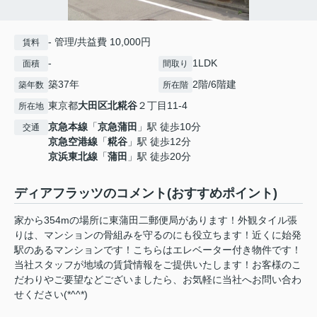
- 管理/共益費 10,000円
賃料
-
1LDK
面積
間取り
築37年
2階/6階建
築年数
所在階
東京都
大田区
北糀谷
２丁目11-4
所在地
京急本線
「
京急蒲田
」駅 徒歩10分
交通
京急空港線
「
糀谷
」駅 徒歩12分
京浜東北線
「
蒲田
」駅 徒歩20分
ディアフラッツのコメント(おすすめポイント)
家から354mの場所に東蒲田二郵便局があります！外観タイル張
りは、マンションの骨組みを守るのにも役立ちます！近くに始発
駅のあるマンションです！こちらはエレベーター付き物件です！
当社スタッフが地域の賃貸情報をご提供いたします！お客様のこ
だわりやご要望などございましたら、お気軽に当社へお問い合わ
せください(*^^*)