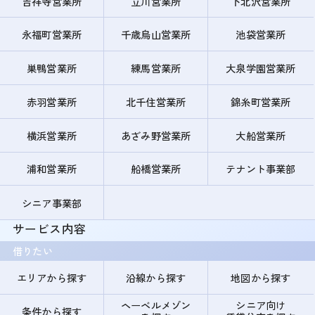
吉祥寺営業所
立川営業所
下北沢営業所
永福町営業所
千歳烏山営業所
池袋営業所
巣鴨営業所
練馬営業所
大泉学園営業所
赤羽営業所
北千住営業所
錦糸町営業所
横浜営業所
あざみ野営業所
大船営業所
浦和営業所
船橋営業所
テナント事業部
シニア事業部
サービス内容
借りたい
エリアから探す
沿線から探す
地図から探す
ヘーベルメゾン
シニア向け
条件から探す