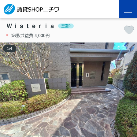
Ｗｉｓｔｅｒｉａ
空室0
-
管理/共益費 4,000円
1
/
4