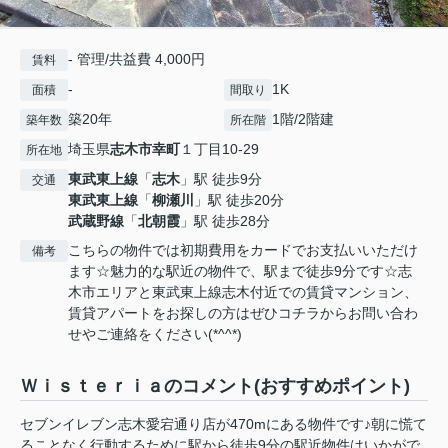
- 管理/共益費 4,000円
賃料
-
1K
面積
間取り
築20年
1階/2階建
築年数
所在階
埼玉県
志木市
幸町
１丁目10-29
所在地
東武東上線
「
志木
」駅 徒歩9分
交通
東武東上線
「
柳瀬川
」駅 徒歩20分
武蔵野線
「
北朝霞
」駅 徒歩28分
こちらの物件では初期費用をカードでお支払いいただけ
備考
ます☆魅力的な駅近の物件で、駅まで徒歩9分です☆志
木市エリアと東武東上線志木付近での賃貸マンション、
賃貸アパートをお探しの方はぜひコチラからお問い合わ
せやご連絡をください(*^^*)
Ｗｉｓｔｅｒｉａのコメント(おすすめポイント)
セブンイレブン志木愛宕通り店が470mにある物件です♪朝に慌て
ることなく行動するために駅から徒歩9分の駅近物件はいかがで