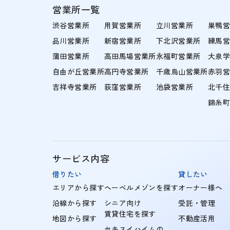
営業所一覧
渋谷営業所
用賀営業所
立川営業所
巣鴨
品川営業所
新宿営業所
下北沢営業所
練馬
蒲田営業所
高田馬場営業所
永福町営業所
大泉
自由が丘営業所
高円寺営業所
千歳烏山営業所
赤羽
吉祥寺営業所
荻窪営業所
池袋営業所
北千
錦糸
サービス内容
借りたい
貸したい
エリアから探す
ヘーベルメゾンを探す
オーナー様へ
沿線から探す
シニア向け
受託・管理
賃貸住宅を探す
地図から探す
不動産活用
セキスイハイムの