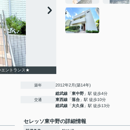
いエントランス★
2012年2月(築14年)
築年
総武線
「
東中野
」駅 徒歩4分
東西線
「
落合
」駅 徒歩10分
交通
総武線
「
大久保
」駅 徒歩13分
セレッソ東中野の詳細情報