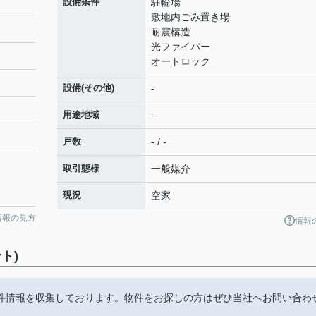
設備条件
駐輪場
敷地内ごみ置き場
耐震構造
光ファイバー
オートロック
設備(その他)
-
用途地域
-
戸数
- / -
取引態様
一般媒介
現況
空家
情報の見方
情報
ト)
件情報を収集しております。物件をお探しの方はぜひ当社へお問い合わ