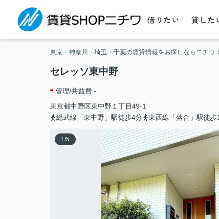
借りたい
貸した
東京・神奈川・埼玉・千葉の賃貸情報をお探しならニチワ
セレッソ東中野
-
管理/共益費 -
東京都
中野区
東中野
１丁目49-1
総武線「東中野」駅徒歩4分
東西線「落合」駅徒歩1
1
/
5