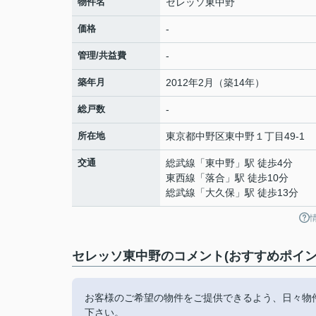
物件名
セレッソ東中野
価格
-
管理/共益費
-
築年月
2012年2月（築14年）
総戸数
-
所在地
東京都
中野区
東中野
１丁目49-1
交通
総武線
「
東中野
」駅 徒歩4分
東西線
「
落合
」駅 徒歩10分
総武線
「
大久保
」駅 徒歩13分
セレッソ東中野のコメント(おすすめポイン
お客様のご希望の物件をご提供できるよう、日々物
下さい。