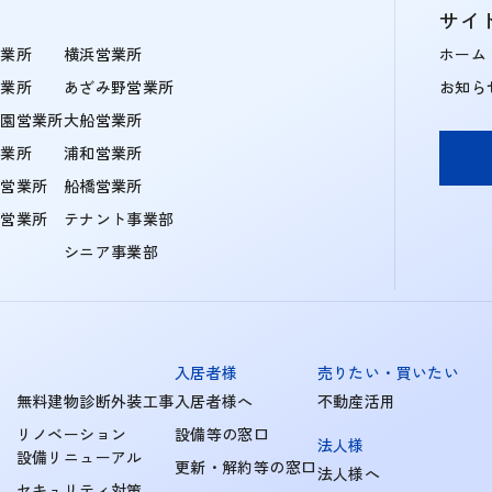
サイ
営業所
横浜営業所
ホーム
営業所
あざみ野営業所
お知ら
学園営業所
大船営業所
営業所
浦和営業所
住営業所
船橋営業所
町営業所
テナント事業部
シニア事業部
入居者様
売りたい・買いたい
無料建物診断外装工事
入居者様へ
不動産活用
リノベーション
設備等の窓口
法人様
設備リニューアル
更新・解約等の窓口
法人様へ
セキュリティ対策