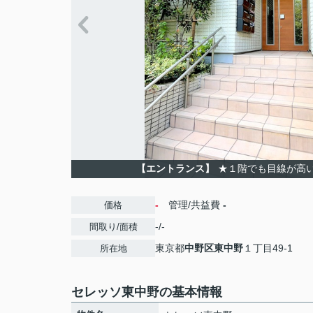
【エントランス】
★１階でも目線が高
-
管理/共益費
-
価格
-/-
間取り/面積
東京都
中野区
東中野
１丁目49-1
所在地
セレッソ東中野の基本情報