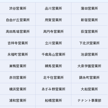
渋谷営業所
品川営業所
蒲田営業所
自由が丘営業所
用賀営業所
新宿営業所
高田馬場営業所
高円寺営業所
荻窪営業所
吉祥寺営業所
立川営業所
下北沢営業所
永福町営業所
千歳烏山営業所
池袋営業所
巣鴨営業所
練馬営業所
大泉学園営業所
赤羽営業所
北千住営業所
錦糸町営業所
横浜営業所
あざみ野営業所
大船営業所
浦和営業所
船橋営業所
テナント事業部