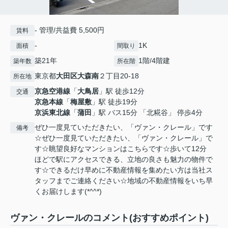
- 管理/共益費 5,500円
賃料
-
1K
面積
間取り
築21年
1階/4階建
築年数
所在階
東京都
大田区
大森南
２丁目20-18
所在地
京急空港線
「
大鳥居
」駅 徒歩12分
交通
京急本線
「
梅屋敷
」駅 徒歩19分
京浜東北線
「
蒲田
」駅 バス15分 「北糀谷」 停歩4分
ぜひ一度見ていただきたい、「ヴァン・クレール」です
備考
☆ぜひ一度見ていただきたい、「ヴァン・クレール」で
す☆眺望良好なマンションはこちらです☆歩いて12分
ほどで駅にアクセスできる、立地の良さも魅力の物件で
す☆できるだけ早めに不動産情報を集めたい方は当社ス
タッフまでご連絡ください☆地域の不動産情報をいち早
くお届けします(*^^*)
ヴァン・クレールのコメント(おすすめポイント)