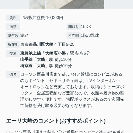
- 管理/共益費 10,000円
賃料
-
1LDK
面積
間取り
築2年
1階/3階建
築年数
所在階
東京都
品川区
大崎
４丁目5-25
所在地
東急池上線
「
大崎広小路
」駅 徒歩6分
交通
山手線
「
大崎
」駅 徒歩10分
埼京線
「
大崎
」駅 徒歩10分
ローソン西品川店まで徒歩7分と近場にコンビニがある
備考
のもポイント。セキュリティ面は、TVインターホン・
オートロックなど充実しております。収納はシューズボ
ックス・全居室収納など豊富なので、衣類や履き物の整
理がしやすく便利です。宅配ボックスがあるので玄関先
で荷物を受け取る必要がなくなります。
エーリ大崎のコメント(おすすめポイント)
ローソン西品川店まで徒歩7分と近場にコンビニがあるのもポイ