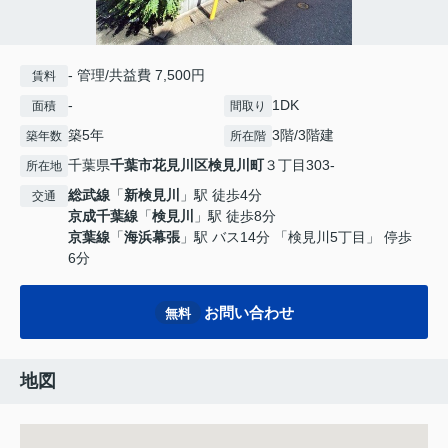
- 管理/共益費 7,500円
賃料
-
1DK
面積
間取り
築5年
3階/3階建
築年数
所在階
千葉県
千葉市花見川区
検見川町
３丁目303-
所在地
総武線
「
新検見川
」駅 徒歩4分
交通
京成千葉線
「
検見川
」駅 徒歩8分
京葉線
「
海浜幕張
」駅 バス14分 「検見川5丁目」 停歩
6分
お問い合わせ
無料
地図