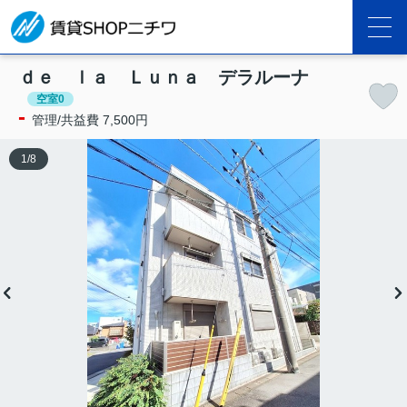
ｄｅ ｌａ Ｌｕｎａ デラルーナ
空室0
-
管理/共益費 7,500円
1
/
8