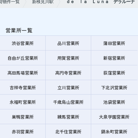
貸物件一覧
新検見川駅
ｄｅ ｌａ Ｌｕｎａ デラルーナ
営業所一覧
渋谷営業所
品川営業所
蒲田営業所
自由が丘営業所
用賀営業所
新宿営業所
高田馬場営業所
高円寺営業所
荻窪営業所
吉祥寺営業所
立川営業所
下北沢営業所
永福町営業所
千歳烏山営業所
池袋営業所
巣鴨営業所
練馬営業所
大泉学園営業所
赤羽営業所
北千住営業所
錦糸町営業所