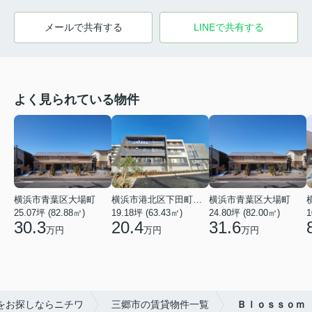
メールで共有する
LINEで共有する
よく見られている物件
横浜市青葉区大場町
横浜市港北区下田町２丁目
横浜市青葉区大場町
25.07坪 (82.88㎡)
19.18坪 (63.43㎡)
24.80坪 (82.00㎡)
1
30.3
20.4
31.6
万円
万円
万円
をお探しならニチワ
三郷市の賃貸物件一覧
Ｂｌｏｓｓｏｍ