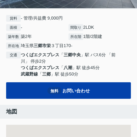
- 管理/共益費 9,000円
賃料
-
2LDK
面積
間取り
築2年
1階/2階建
築年数
所在階
埼玉県
三郷市
栄
３丁目170-
所在地
つくばエクスプレス
「
三郷中央
」駅 バス6分 「前
交通
川」 停歩2分
つくばエクスプレス
「
八潮
」駅 徒歩45分
武蔵野線
「
三郷
」駅 徒歩50分
お問い合わせ
無料
地図