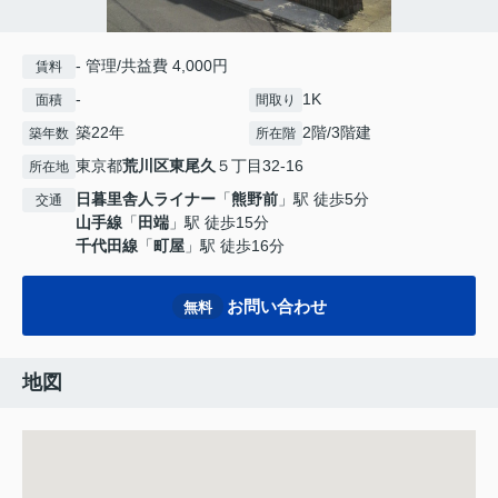
- 管理/共益費 4,000円
賃料
-
1K
面積
間取り
築22年
2階/3階建
築年数
所在階
東京都
荒川区
東尾久
５丁目32-16
所在地
日暮里舎人ライナー
「
熊野前
」駅 徒歩5分
交通
山手線
「
田端
」駅 徒歩15分
千代田線
「
町屋
」駅 徒歩16分
お問い合わせ
無料
地図