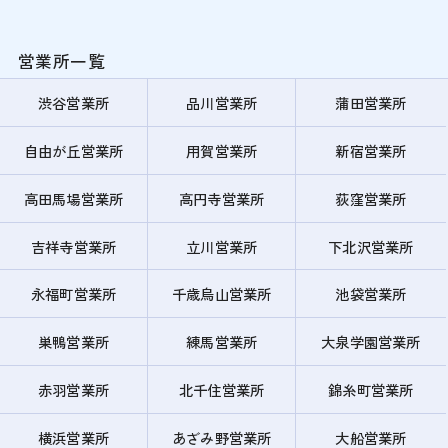
営業所一覧
渋谷営業所
品川営業所
蒲田営業所
自由が丘営業所
用賀営業所
新宿営業所
高田馬場営業所
高円寺営業所
荻窪営業所
吉祥寺営業所
立川営業所
下北沢営業所
永福町営業所
千歳烏山営業所
池袋営業所
巣鴨営業所
練馬営業所
大泉学園営業所
赤羽営業所
北千住営業所
錦糸町営業所
横浜営業所
あざみ野営業所
大船営業所