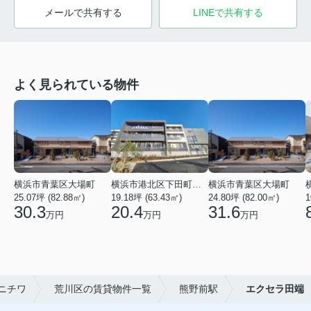
メールで共有する
LINEで共有する
よく見られている物件
横浜市青葉区大場町
横浜市港北区下田町２丁目
横浜市青葉区大場町
25.07坪 (82.88㎡)
19.18坪 (63.43㎡)
24.80坪 (82.00㎡)
1
30.3
20.4
31.6
万円
万円
万円
ニチワ
荒川区の賃貸物件一覧
熊野前駅
エクセラ田端