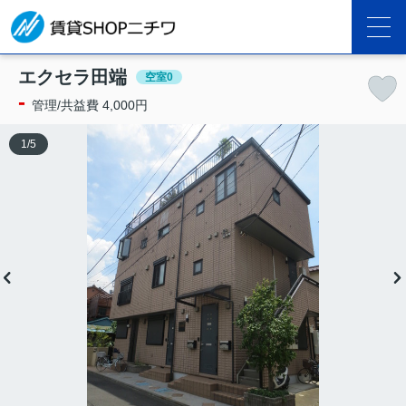
エクセラ田端
空室0
-
管理/共益費 4,000円
1
/
5