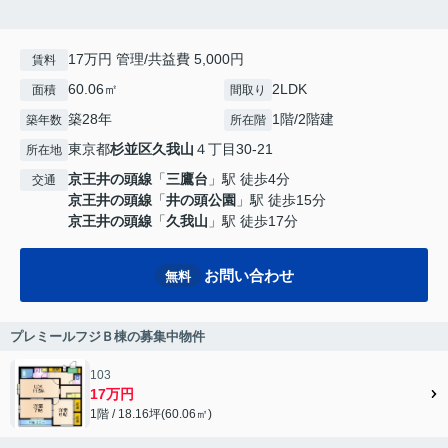
17万円 管理/共益費 5,000円
賃料
60.06㎡
2LDK
面積
間取り
築28年
1階/2階建
築年数
所在階
東京都
杉並区
久我山
４丁目30-21
所在地
京王井の頭線
「
三鷹台
」駅 徒歩4分
交通
京王井の頭線
「
井の頭公園
」駅 徒歩15分
京王井の頭線
「
久我山
」駅 徒歩17分
お問い合わせ
無料
プレミールフジＢ棟の募集中物件
103
17万円
1階 / 18.16坪(60.06㎡)