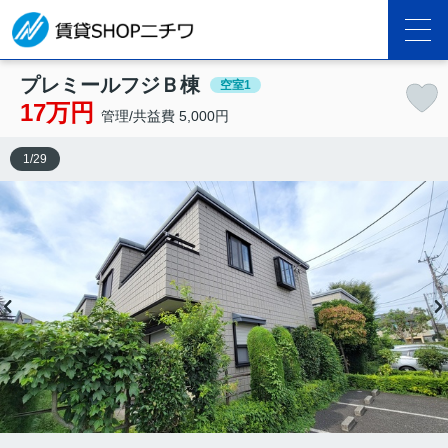
プレミールフジＢ棟
空室1
17万円
管理/共益費 5,000円
1
/
29