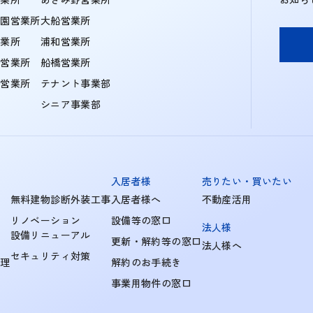
学園営業所
大船営業所
営業所
浦和営業所
住営業所
船橋営業所
町営業所
テナント事業部
シニア事業部
入居者様
売りたい・買いたい
無料建物診断外装工事
入居者様へ
不動産活用
リノベーション
設備等の窓口
法人様
設備リニューアル
更新・解約等の窓口
法人様へ
セキュリティ対策
管理
解約のお手続き
事業用物件の窓口