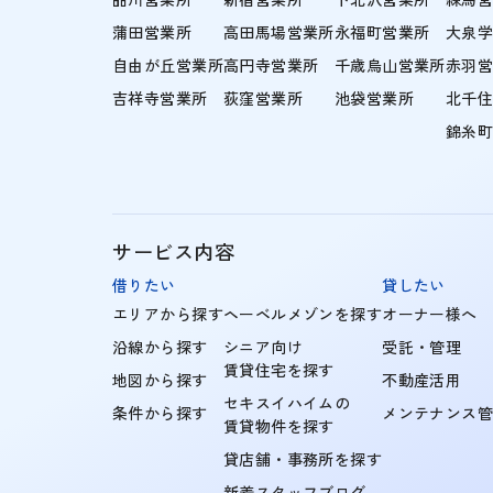
蒲田営業所
高田馬場営業所
永福町営業所
大泉
自由が丘営業所
高円寺営業所
千歳烏山営業所
赤羽
吉祥寺営業所
荻窪営業所
池袋営業所
北千
錦糸
サービス内容
借りたい
貸したい
エリアから探す
ヘーベルメゾンを探す
オーナー様へ
沿線から探す
シニア向け
受託・管理
賃貸住宅を探す
地図から探す
不動産活用
セキスイハイムの
条件から探す
メンテナンス
賃貸物件を探す
貸店舗・事務所を探す
新着スタッフブログ