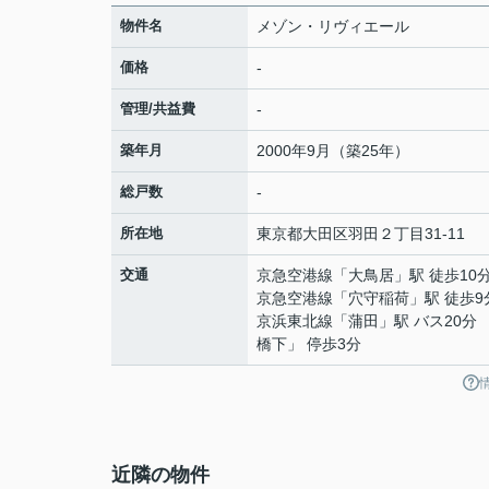
物件名
メゾン・リヴィエール
価格
-
管理/共益費
-
築年月
2000年9月（築25年）
総戸数
-
所在地
東京都
大田区
羽田
２丁目31-11
交通
京急空港線
「
大鳥居
」駅 徒歩10
京急空港線
「
穴守稲荷
」駅 徒歩9
京浜東北線
「
蒲田
」駅 バス20分
橋下」 停歩3分
近隣の物件