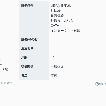
設備条件
閑静な住宅地
駐輪場
耐震構造
外観タイル張り
CATV
インターネット対応
設備(その他)
-
用途地域
-
戸数
- / -
分
分
取引態様
一般媒介
 「大師
現況
空家
情報の見方
情報