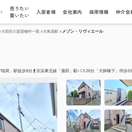
売りたい
い
入居者様
会社案内
採用情報
仲介会
買いたい
メゾン・リヴィエール
大田区の賃貸物件一覧
大鳥居駅
守稲荷」駅徒歩9分
京浜東北線「蒲田」駅バス20分「大師橋下」停歩3