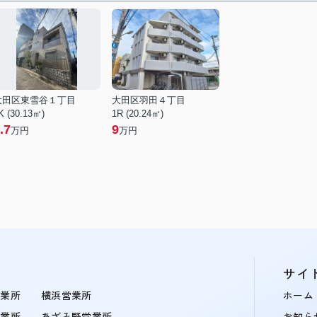
大田区東雪谷１丁目
大田区羽田４丁目
K (30.13㎡)
1R (20.24㎡)
.7
9
万円
万円
サイ
営業所
横浜営業所
ホーム
営業所
あざみ野営業所
お知ら