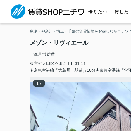
借りたい
貸した
東京・神奈川・埼玉・千葉の賃貸情報をお探しならニチワ
メゾン・リヴィエール
-
管理/共益費 -
東京都
大田区
羽田
２丁目31-11
京急空港線「大鳥居」駅徒歩10分
京急空港線「穴
1
/
7