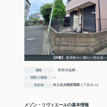
【外観】
耐震耐火に優れた旭化成へ
-
管理/共益費
-
価格
-/-
間取り/面積
東京都
大田区
羽田
２丁目31-11
所在地
メゾン・リヴィエールの基本情報