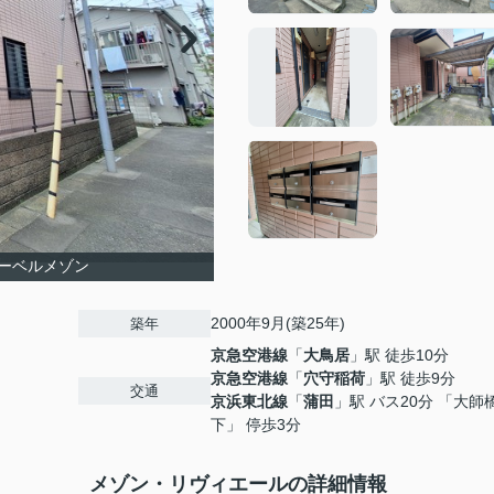
ーベルメゾン
2000年9月(築25年)
築年
京急空港線
「
大鳥居
」駅 徒歩10分
京急空港線
「
穴守稲荷
」駅 徒歩9分
交通
京浜東北線
「
蒲田
」駅 バス20分 「大師
下」 停歩3分
メゾン・リヴィエールの詳細情報