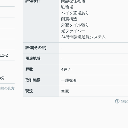
設備条件
閑静な住宅地
駐輪場
バイク置場あり
耐震構造
外観タイル張り
光ファイバー
24時間緊急通報システム
設備(その他)
-
12-2
用途地域
-
戸数
4戸 / -
8分
取引態様
一般媒介
情報の見方
現況
空家
情報