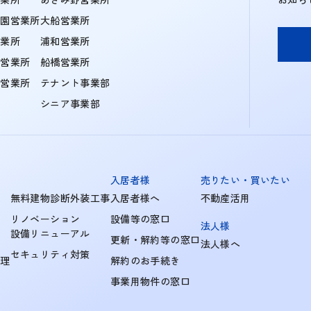
学園営業所
大船営業所
営業所
浦和営業所
住営業所
船橋営業所
町営業所
テナント事業部
シニア事業部
入居者様
売りたい・買いたい
無料建物診断外装工事
入居者様へ
不動産活用
リノベーション
設備等の窓口
法人様
設備リニューアル
更新・解約等の窓口
法人様へ
セキュリティ対策
管理
解約のお手続き
事業用物件の窓口