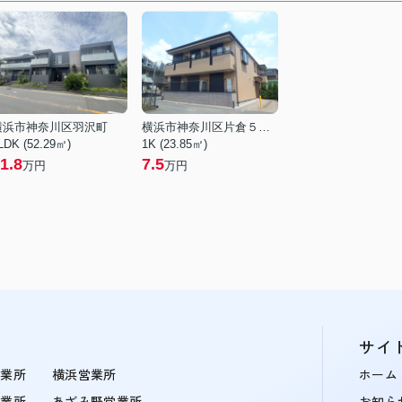
横浜市神奈川区羽沢町
横浜市神奈川区片倉５丁目
LDK (52.29㎡)
1K (23.85㎡)
1.8
7.5
万円
万円
サイ
営業所
横浜営業所
ホーム
営業所
あざみ野営業所
お知ら