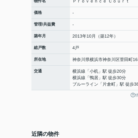
物件名
Ｐｒｏｖｅｎｃｅ Ｃｏｕｒｔ
価格
-
管理/共益費
-
築年月
2013年10月（築12年）
総戸数
4戸
所在地
神奈川県
横浜市神奈川区
菅田町
16
交通
横浜線
「
小机
」駅 徒歩20分
横浜線
「
鴨居
」駅 徒歩30分
ブルーライン
「
片倉町
」駅 徒歩3
近隣の物件