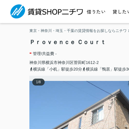
借りたい
貸した
東京・神奈川・埼玉・千葉の賃貸情報をお探しならニチワ
Ｐｒｏｖｅｎｃｅ Ｃｏｕｒｔ
-
管理/共益費 -
神奈川県
横浜市神奈川区
菅田町
1612-2
横浜線「小机」駅徒歩20分
横浜線「鴨居」駅徒歩3
1
/
8