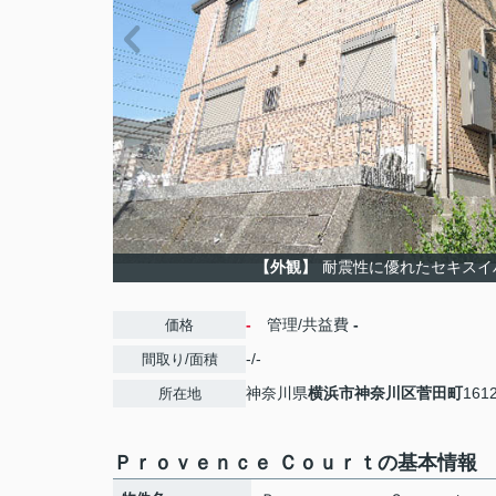
【外観】
耐震性に優れたセキスイ
-
管理/共益費
-
価格
-/-
間取り/面積
神奈川県
横浜市神奈川区
菅田町
1612
所在地
Ｐｒｏｖｅｎｃｅ Ｃｏｕｒｔの基本情報