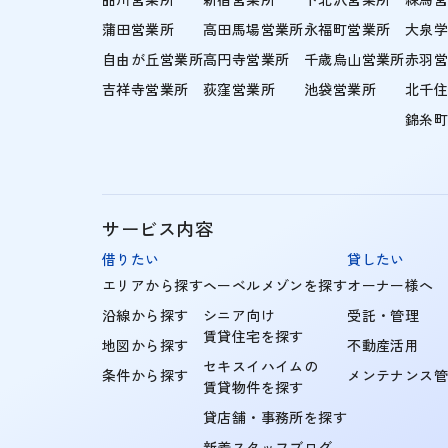
蒲田営業所
高田馬場営業所
永福町営業所
大泉
自由が丘営業所
高円寺営業所
千歳烏山営業所
赤羽
吉祥寺営業所
荻窪営業所
池袋営業所
北千
錦糸
サービス内容
借りたい
貸したい
エリアから探す
ヘーベルメゾンを探す
オーナー様へ
沿線から探す
シニア向け
受託・管理
賃貸住宅を探す
地図から探す
不動産活用
セキスイハイムの
条件から探す
メンテナンス
賃貸物件を探す
貸店舗・事務所を探す
新着スタッフブログ