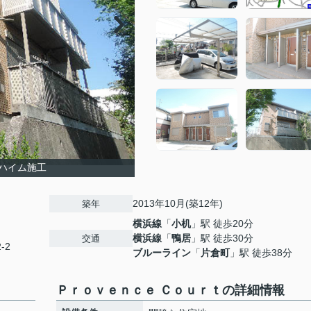
ハイム施工
2013年10月(築12年)
築年
横浜線
「
小机
」駅 徒歩20分
横浜線
「
鴨居
」駅 徒歩30分
交通
-2
ブルーライン
「
片倉町
」駅 徒歩38分
Ｐｒｏｖｅｎｃｅ Ｃｏｕｒｔの詳細情報