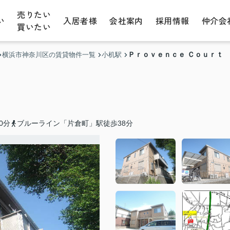
売りたい
い
入居者様
会社案内
採用情報
仲介会
買いたい
Ｐｒｏｖｅｎｃｅ Ｃｏｕｒｔ
横浜市神奈川区の賃貸物件一覧
小机駅
0分
ブルーライン「片倉町」駅徒歩38分