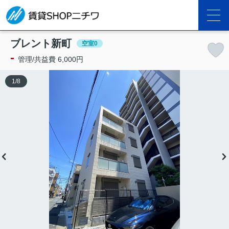
ブレント新町
空室0
-
管理/共益費 6,000円
1
/
8