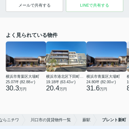
メールで共有する
LINEで共有する
よく見られている物件
横浜市青葉区大場町
横浜市港北区下田町２丁目
横浜市青葉区大場町
25.07坪 (82.88㎡)
19.18坪 (63.43㎡)
24.80坪 (82.00㎡)
1
30.3
20.4
31.6
万円
万円
万円
ならニチワ
川口市の賃貸物件一覧
蕨駅
ブレント新町