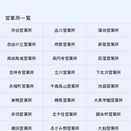
営業所一覧
渋谷営業所
品川営業所
蒲田営業所
自由が丘営業所
用賀営業所
新宿営業所
高田馬場営業所
高円寺営業所
荻窪営業所
吉祥寺営業所
立川営業所
下北沢営業所
永福町営業所
千歳烏山営業所
池袋営業所
巣鴨営業所
練馬営業所
大泉学園営業所
赤羽営業所
北千住営業所
錦糸町営業所
横浜営業所
あざみ野営業所
大船営業所