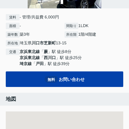
- 管理/共益費 6,000円
賃料
-
1LDK
面積
間取り
築3年
1階/4階建
築年数
所在階
埼玉県
川口市
芝新町
13-15
所在地
京浜東北線
「
蕨
」駅 徒歩8分
交通
京浜東北線
「
西川口
」駅 徒歩25分
埼京線
「
戸田
」駅 徒歩39分
お問い合わせ
無料
地図