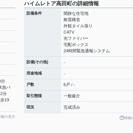
ハイムレトア高田町の詳細情報
設備条件
閑静な住宅地
耐震構造
外観タイル張り
CATV
光ファイバー
宅配ボックス
24時間緊急通報システム
設備(その他)
-
0
用途地域
-
3分
戸数
6戸 / -
 東急バ
2分
取引態様
一般媒介
歩19
現況
完成済み
情報の見方
情報