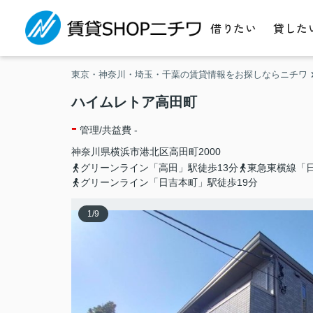
借りたい
貸した
東京・神奈川・埼玉・千葉の賃貸情報をお探しならニチワ
ハイムレトア高田町
-
管理/共益費 -
神奈川県
横浜市港北区
高田町
2000
グリーンライン「高田」駅徒歩13分
東急東横線「
グリーンライン「日吉本町」駅徒歩19分
1
/
9