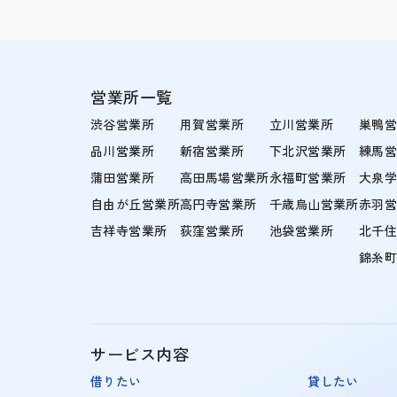
営業所一覧
渋谷営業所
用賀営業所
立川営業所
巣鴨
品川営業所
新宿営業所
下北沢営業所
練馬
蒲田営業所
高田馬場営業所
永福町営業所
大泉
自由が丘営業所
高円寺営業所
千歳烏山営業所
赤羽
吉祥寺営業所
荻窪営業所
池袋営業所
北千
錦糸
サービス内容
借りたい
貸したい