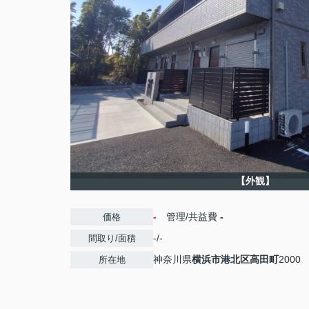
【外観】
-
管理/共益費
-
価格
-/-
間取り/面積
神奈川県
横浜市港北区
高田町
2000
所在地