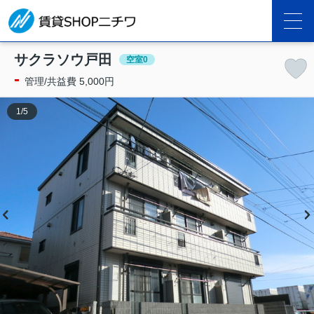
サクラソウ戸田
空室0
-
管理/共益費 5,000円
1
/
5