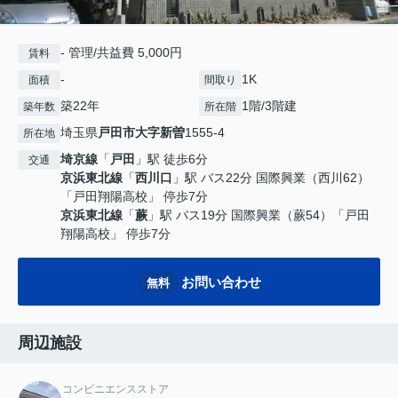
- 管理/共益費 5,000円
賃料
-
1K
面積
間取り
築22年
1階/3階建
築年数
所在階
埼玉県
戸田市
大字新曽
1555-4
所在地
埼京線
「
戸田
」駅 徒歩6分
交通
京浜東北線
「
西川口
」駅 バス22分 国際興業（西川62）
「戸田翔陽高校」 停歩7分
京浜東北線
「
蕨
」駅 バス19分 国際興業（蕨54）「戸田
翔陽高校」 停歩7分
お問い合わせ
無料
周辺施設
コンビニエンスストア