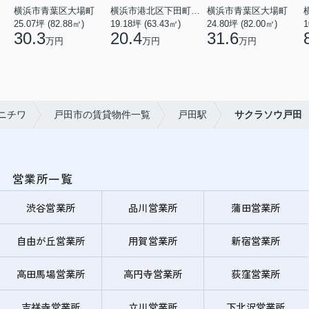
横浜市青葉区大場町
横浜市港北区下田町２丁目
横浜市青葉区大場町
25.07坪 (82.88㎡)
19.18坪 (63.43㎡)
24.80坪 (82.00㎡)
1
30.3
20.4
31.6
万円
万円
万円
ニチワ
戸田市の賃貸物件一覧
戸田駅
サクラソウ戸田
営業所一覧
渋谷営業所
品川営業所
蒲田営業所
自由が丘営業所
用賀営業所
新宿営業所
高田馬場営業所
高円寺営業所
荻窪営業所
吉祥寺営業所
立川営業所
下北沢営業所