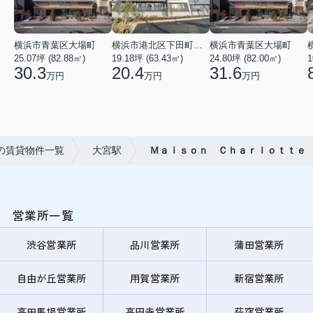
横浜市青葉区大場町
横浜市港北区下田町２丁目
横浜市青葉区大場町
25.07坪 (82.88㎡)
19.18坪 (63.43㎡)
24.80坪 (82.00㎡)
1
30.3
20.4
31.6
万円
万円
万円
の賃貸物件一覧
大宮駅
Ｍａｉｓｏｎ Ｃｈａｒｌｏｔｔｅ
営業所一覧
渋谷営業所
品川営業所
蒲田営業所
自由が丘営業所
用賀営業所
新宿営業所
高田馬場営業所
高円寺営業所
荻窪営業所