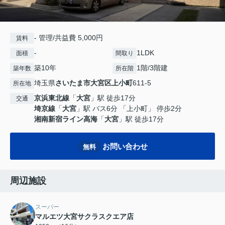
- 管理/共益費 5,000円
賃料
-
1LDK
面積
間取り
築10年
1階/3階建
築年数
所在階
埼玉県
さいたま市大宮区
上小町
611-5
所在地
京浜東北線
「
大宮
」駅 徒歩17分
交通
埼京線
「
大宮
」駅 バス6分 「上小町」 停歩2分
湘南新宿ライン高海
「
大宮
」駅 徒歩17分
お問い合わせ
無料
周辺施設
スーパー
マルエツ大宮サクラスクエア店