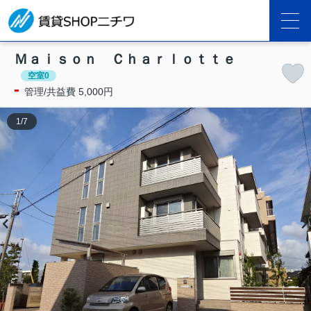
Ｍａｉｓｏｎ Ｃｈａｒｌｏｔｔｅ
空室0
-
管理/共益費 5,000円
1
/
7