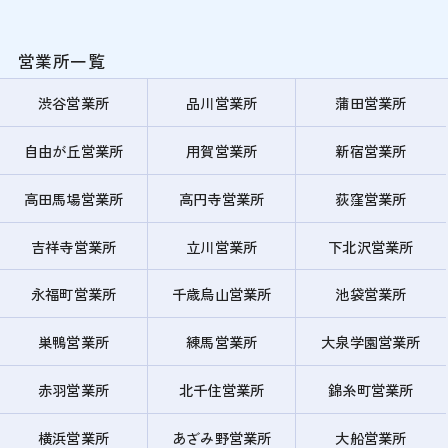
営業所一覧
渋谷営業所
品川営業所
蒲田営業所
自由が丘営業所
用賀営業所
新宿営業所
高田馬場営業所
高円寺営業所
荻窪営業所
吉祥寺営業所
立川営業所
下北沢営業所
永福町営業所
千歳烏山営業所
池袋営業所
巣鴨営業所
練馬営業所
大泉学園営業所
赤羽営業所
北千住営業所
錦糸町営業所
横浜営業所
あざみ野営業所
大船営業所