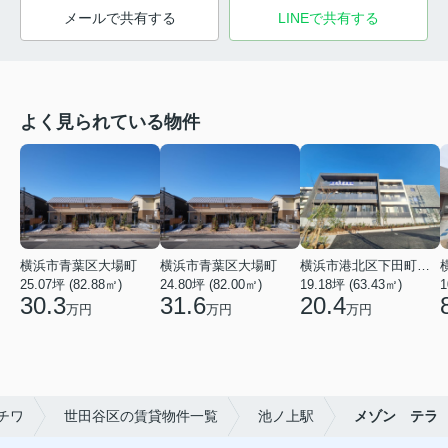
メールで共有する
LINEで共有する
よく見られている物件
横浜市青葉区大場町
横浜市青葉区大場町
横浜市港北区下田町２丁目
25.07坪 (82.88㎡)
24.80坪 (82.00㎡)
19.18坪 (63.43㎡)
1
30.3
31.6
20.4
万円
万円
万円
チワ
世田谷区の賃貸物件一覧
池ノ上駅
メゾン テラ