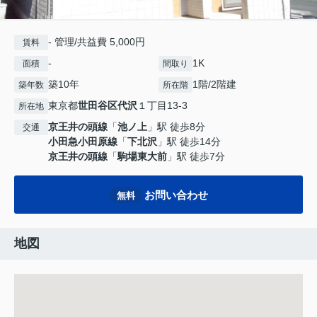
- 管理/共益費 5,000円
賃料
-
1K
面積
間取り
築10年
1階/2階建
築年数
所在階
東京都
世田谷区
代沢
１丁目13-3
所在地
京王井の頭線
「
池ノ上
」駅 徒歩8分
交通
小田急小田原線
「
下北沢
」駅 徒歩14分
京王井の頭線
「
駒場東大前
」駅 徒歩7分
お問い合わせ
無料
地図