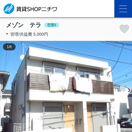
メゾン テラ
空室0
-
管理/共益費 5,000円
1
/
6