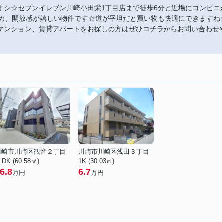
オシ☆セブンイレブン川崎小田栄1丁目店まで徒歩6分と近場にコンビニ
ため、開放感が嬉しい物件です☆道が平坦だと買い物も快適にできますね
マンション、賃貸アパートをお探しの方はぜひコチラからお問い合わせ
川崎市川崎区観音２丁目
川崎市川崎区浅田３丁目
LDK (60.58㎡)
1K (30.03㎡)
6.8
6.7
万円
万円