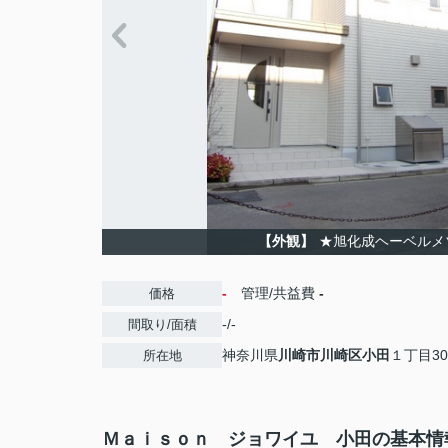
【外観】
★旭化成ヘーベルメ
-
管理/共益費
-
価格
-/-
間取り/面積
神奈川県
川崎市川崎区
小田
１丁目30
所在地
Ｍａｉｓｏｎ ジョワイユ 小田の基本情