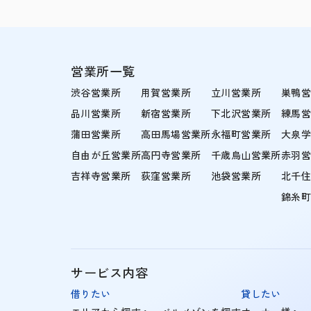
営業所一覧
渋谷営業所
用賀営業所
立川営業所
巣鴨
品川営業所
新宿営業所
下北沢営業所
練馬
蒲田営業所
高田馬場営業所
永福町営業所
大泉
自由が丘営業所
高円寺営業所
千歳烏山営業所
赤羽
吉祥寺営業所
荻窪営業所
池袋営業所
北千
錦糸
サービス内容
借りたい
貸したい