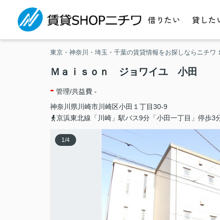
借りたい
貸した
東京・神奈川・埼玉・千葉の賃貸情報をお探しならニチワ
Ｍａｉｓｏｎ ジョワイユ 小田
-
管理/共益費 -
神奈川県
川崎市川崎区
小田
１丁目30-9
京浜東北線「川崎」駅バス9分「小田一丁目」停歩3
1
/
4