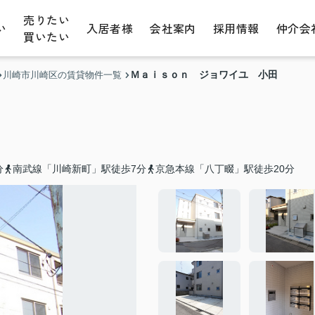
売りたい
い
入居者様
会社案内
採用情報
仲介会
買いたい
Ｍａｉｓｏｎ ジョワイユ 小田
川崎市川崎区の賃貸物件一覧
分
南武線「川崎新町」駅徒歩7分
京急本線「八丁畷」駅徒歩20分