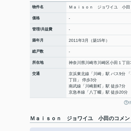
物件名
Ｍａｉｓｏｎ ジョワイユ 小田
価格
-
管理/共益費
-
築年月
2011年3月（築15年）
総戸数
-
所在地
神奈川県
川崎市川崎区
小田
１丁目3
交通
京浜東北線
「
川崎
」駅 バス9分 
丁目」 停歩3分
南武線
「
川崎新町
」駅 徒歩7分
京急本線
「
八丁畷
」駅 徒歩20分
Ｍａｉｓｏｎ ジョワイユ 小田のコメント