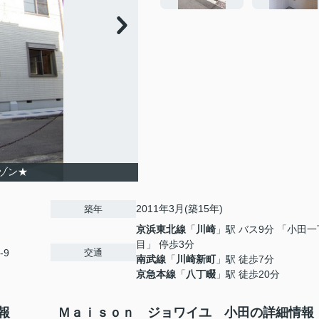
ゾン★
2011年3月(築15年)
築年
京浜東北線
「
川崎
」駅 バス9分 「小田一
目」 停歩3分
交通
-9
南武線
「
川崎新町
」駅 徒歩7分
京急本線
「
八丁畷
」駅 徒歩20分
報
Ｍａｉｓｏｎ ジョワイユ 小田の詳細情報