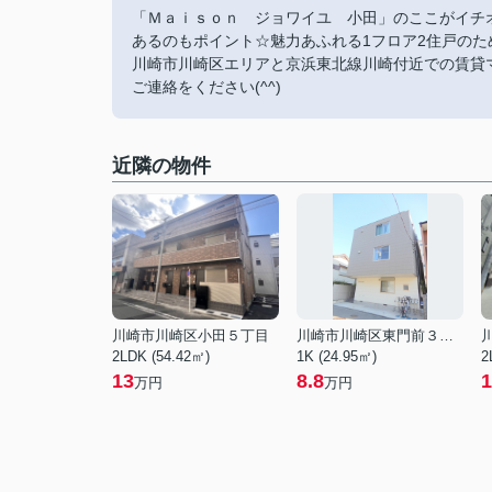
「Ｍａｉｓｏｎ ジョワイユ 小田」のここがイチ
あるのもポイント☆魅力あふれる1フロア2住戸の
川崎市川崎区エリアと京浜東北線川崎付近での賃貸
ご連絡をください(^^)
近隣の物件
川崎市川崎区小田５丁目
川崎市川崎区東門前３丁目
2LDK (54.42㎡)
1K (24.95㎡)
2
13
8.8
1
万円
万円