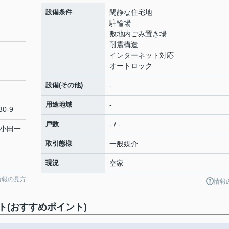
設備条件
閑静な住宅地
駐輪場
敷地内ごみ置き場
耐震構造
インターネット対応
オートロック
設備(その他)
-
用途地域
-
0-9
戸数
- / -
「小田一
取引態様
一般媒介
現況
空家
情報の見方
情報
(おすすめポイント)