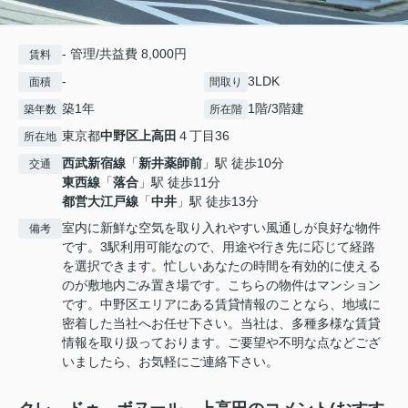
- 管理/共益費 8,000円
賃料
-
3LDK
面積
間取り
築1年
1階/3階建
築年数
所在階
東京都
中野区
上高田
４丁目36
所在地
西武新宿線
「
新井薬師前
」駅 徒歩10分
交通
東西線
「
落合
」駅 徒歩11分
都営大江戸線
「
中井
」駅 徒歩13分
室内に新鮮な空気を取り入れやすい風通しが良好な物件
備考
です。3駅利用可能なので、用途や行き先に応じて経路
を選択できます。忙しいあなたの時間を有効的に使える
のが敷地内ごみ置き場です。こちらの物件はマンション
です。中野区エリアにある賃貸情報のことなら、地域に
密着した当社へお任せ下さい。当社は、多種多様な賃貸
情報を取り扱っております。ご要望や不明な点などござ
いましたら、お気軽にご連絡下さい。