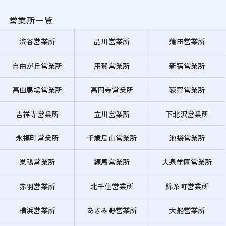
営業所一覧
渋谷営業所
品川営業所
蒲田営業所
自由が丘営業所
用賀営業所
新宿営業所
高田馬場営業所
高円寺営業所
荻窪営業所
吉祥寺営業所
立川営業所
下北沢営業所
永福町営業所
千歳烏山営業所
池袋営業所
巣鴨営業所
練馬営業所
大泉学園営業所
赤羽営業所
北千住営業所
錦糸町営業所
横浜営業所
あざみ野営業所
大船営業所