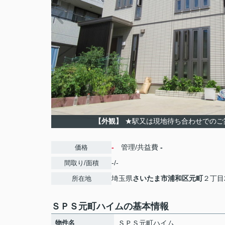
【外観】
★駅又は現地待ち合わせでのご
-
管理/共益費
-
価格
-/-
間取り/面積
埼玉県
さいたま市浦和区
元町
２丁目2
所在地
ＳＰＳ元町ハイムの基本情報
物件名
ＳＰＳ元町ハイム