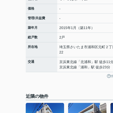
価格
-
管理/共益費
-
築年月
2015年1月（築11年）
総戸数
2戸
所在地
埼玉県
さいたま市浦和区
元町
２丁
22
交通
京浜東北線
「
北浦和
」駅 徒歩11
京浜東北線
「
浦和
」駅 徒歩23分
近隣の物件