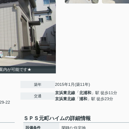
案内が可能です★
2015年1月(築11年)
築年
京浜東北線
「
北浦和
」駅 徒歩11分
交通
京浜東北線
「
浦和
」駅 徒歩23分
9-22
ＳＰＳ元町ハイムの詳細情報
設備条件
閑静な住宅地