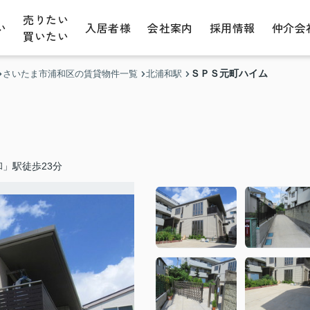
売りたい
い
入居者様
会社案内
採用情報
仲介会
買いたい
ＳＰＳ元町ハイム
さいたま市浦和区の賃貸物件一覧
北浦和駅
」駅徒歩23分