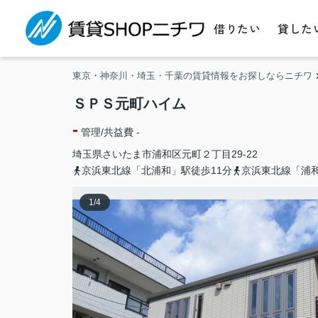
借りたい
貸した
東京・神奈川・埼玉・千葉の賃貸情報をお探しならニチワ
ＳＰＳ元町ハイム
-
管理/共益費 -
埼玉県
さいたま市浦和区
元町
２丁目29-22
京浜東北線「北浦和」駅徒歩11分
京浜東北線「浦和
1
/
4