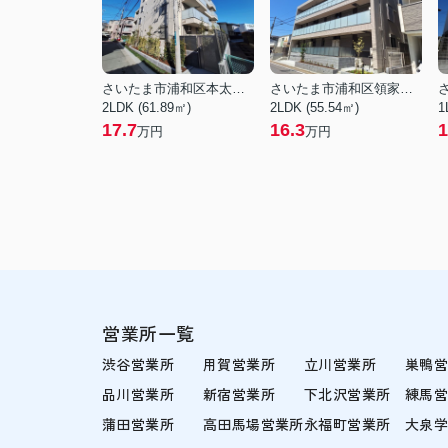
さいたま市浦和区本太１丁目
さいたま市浦和区領家７丁目
2LDK (61.89㎡)
2LDK (55.54㎡)
1
17.7
16.3
1
万円
万円
営業所一覧
渋谷営業所
用賀営業所
立川営業所
巣鴨
品川営業所
新宿営業所
下北沢営業所
練馬
蒲田営業所
高田馬場営業所
永福町営業所
大泉