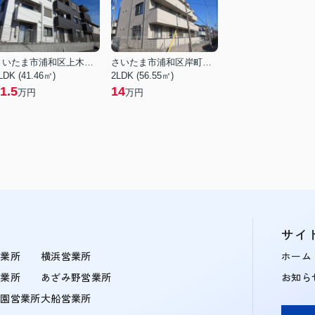
さいたま市浦和区上木崎５丁目
さいたま市浦和区岸町６丁目
LDK (41.46㎡)
2LDK (56.55㎡)
1.5
14
万円
万円
サイ
営業所
横浜営業所
ホーム
営業所
あざみ野営業所
お知ら
学園営業所
大船営業所