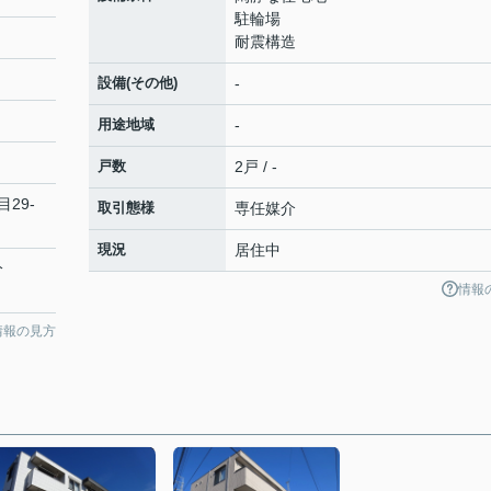
駐輪場
耐震構造
設備(その他)
-
用途地域
-
戸数
2戸 / -
目29-
取引態様
専任媒介
現況
居住中
分
情報
情報の見方