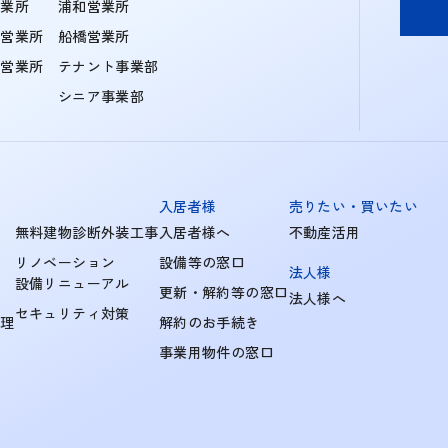
営業所
浦和営業所
住営業所
船橋営業所
町営業所
テナント事業部
シニア事業部
入居者様
売りたい・買いたい
無料建物診断外装工事
入居者様へ
不動産活用
リノベーション
設備等の窓口
法人様
設備リニューアル
更新・解約等の窓口
法人様へ
セキュリティ対策
管理
解約のお手続き
事業用物件の窓口