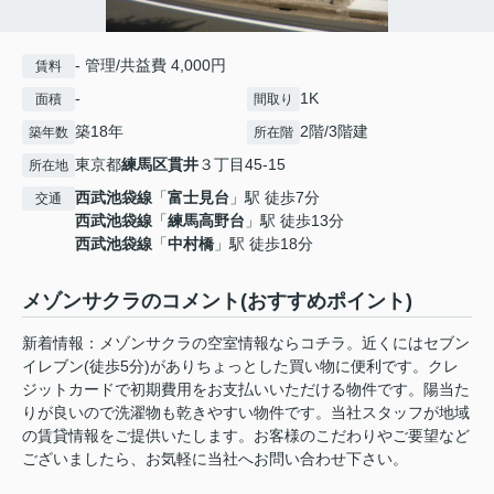
- 管理/共益費 4,000円
賃料
-
1K
面積
間取り
築18年
2階/3階建
築年数
所在階
東京都
練馬区
貫井
３丁目45-15
所在地
西武池袋線
「
富士見台
」駅 徒歩7分
交通
西武池袋線
「
練馬高野台
」駅 徒歩13分
西武池袋線
「
中村橋
」駅 徒歩18分
メゾンサクラのコメント(おすすめポイント)
新着情報：メゾンサクラの空室情報ならコチラ。近くにはセブン
イレブン(徒歩5分)がありちょっとした買い物に便利です。クレ
ジットカードで初期費用をお支払いいただける物件です。陽当た
りが良いので洗濯物も乾きやすい物件です。当社スタッフが地域
の賃貸情報をご提供いたします。お客様のこだわりやご要望など
ございましたら、お気軽に当社へお問い合わせ下さい。