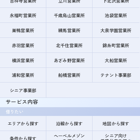
吉祥寺営業所
立川営業所
下北沢営業所
永福町営業所
千歳烏山営業所
池袋営業所
巣鴨営業所
練馬営業所
大泉学園営業所
赤羽営業所
北千住営業所
錦糸町営業所
横浜営業所
あざみ野営業所
大船営業所
浦和営業所
船橋営業所
テナント事業部
シニア事業部
サービス内容
借りたい
エリアから探す
沿線から探す
地図から探す
ヘーベルメゾン
シニア向け
条件から探す