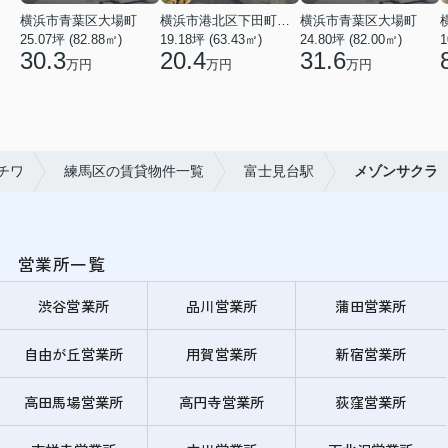
横浜市青葉区大場町
横浜市港北区下田町２丁目
横浜市青葉区大場町
25.07坪 (82.88㎡)
19.18坪 (63.43㎡)
24.80坪 (82.00㎡)
1
30.3
20.4
31.6
万円
万円
万円
チワ
練馬区の賃貸物件一覧
富士見台駅
メゾンサクラ
営業所一覧
渋谷営業所
品川営業所
蒲田営業所
自由が丘営業所
用賀営業所
新宿営業所
高田馬場営業所
高円寺営業所
荻窪営業所