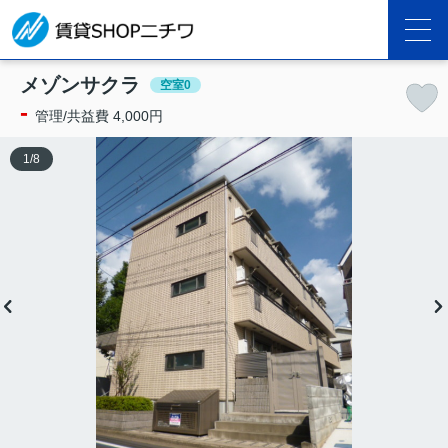
メゾンサクラ
空室0
-
管理/共益費 4,000円
1
/
8