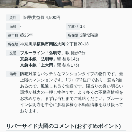
- 管理/共益費 4,500円
賃料
-
1K
面積
間取り
築25年
2階/2階建
築年数
所在階
神奈川県
横浜市南区
大岡
２丁目20-18
所在地
ブルーライン
「
弘明寺
」駅 徒歩7分
交通
京急本線
「
弘明寺
」駅 徒歩14分
京急本線
「
上大岡
」駅 徒歩17分
防犯対策もバッチリなマンションタイプの物件です。最
備考
上階のマンションです。1フロア2住戸であり、窓も2面
あるので、風通しも良く快適です。陽当りの良い明るい
環境が魅力の一押し物件です。より多くの不動産情報を
お求めなら、まずは当社までご連絡ください。ブルーラ
イン弘明寺を中心に多種多様な不動産情報を取り扱って
おります。
リバーサイド大岡のコメント(おすすめポイント)