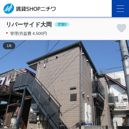
リバーサイド大岡
空室0
-
管理/共益費 4,500円
1
/
8