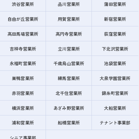
渋谷営業所
品川営業所
蒲田営業所
自由が丘営業所
用賀営業所
新宿営業所
高田馬場営業所
高円寺営業所
荻窪営業所
吉祥寺営業所
立川営業所
下北沢営業所
永福町営業所
千歳烏山営業所
池袋営業所
巣鴨営業所
練馬営業所
大泉学園営業所
赤羽営業所
北千住営業所
錦糸町営業所
横浜営業所
あざみ野営業所
大船営業所
浦和営業所
船橋営業所
テナント事業部
シニア事業部