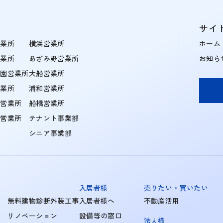
サイ
営業所
横浜営業所
ホーム
営業所
あざみ野営業所
お知ら
学園営業所
大船営業所
営業所
浦和営業所
住営業所
船橋営業所
町営業所
テナント事業部
シニア事業部
入居者様
売りたい・買いたい
無料建物診断外装工事
入居者様へ
不動産活用
リノベーション
設備等の窓口
法人様