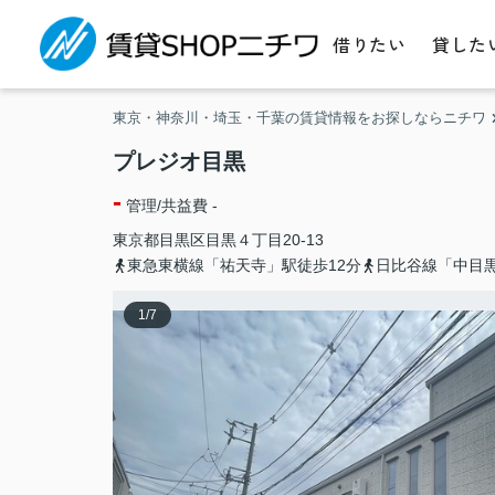
借りたい
貸した
東京・神奈川・埼玉・千葉の賃貸情報をお探しならニチワ
プレジオ目黒
-
管理/共益費 -
東京都
目黒区
目黒
４丁目20-13
東急東横線「祐天寺」駅徒歩12分
日比谷線「中目黒
1
/
7