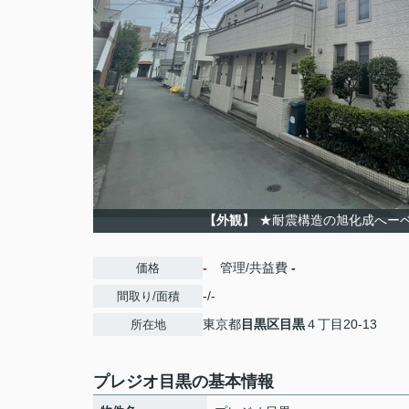
【外観】
★耐震構造の旭化成へー
-
管理/共益費
-
価格
-/-
間取り/面積
東京都
目黒区
目黒
４丁目20-13
所在地
プレジオ目黒の基本情報