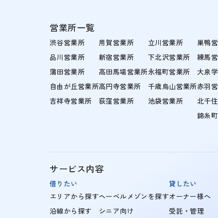
営業所一覧
渋谷営業所
用賀営業所
立川営業所
巣鴨
品川営業所
新宿営業所
下北沢営業所
練馬
蒲田営業所
高田馬場営業所
永福町営業所
大泉
自由が丘営業所
高円寺営業所
千歳烏山営業所
赤羽
吉祥寺営業所
荻窪営業所
池袋営業所
北千
錦糸
サービス内容
借りたい
貸したい
エリアから探す
ヘーベルメゾンを探す
オーナー様へ
沿線から探す
シニア向け
受託・管理