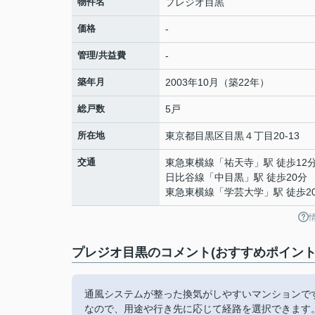
物件名
プレジオ目黒
価格
-
管理/共益費
-
築年月
2003年10月（築22年）
総戸数
5戸
所在地
東京都
目黒区
目黒
４丁目20-13
交通
東急東横線
「
祐天寺
」駅 徒歩12
日比谷線
「
中目黒
」駅 徒歩20分
東急東横線
「
学芸大学
」駅 徒歩2
プレジオ目黒のコメント(おすすめポイント
通風システムが整った換気がしやすいマンションで
なので、用途や行き先に応じて経路を選択できます