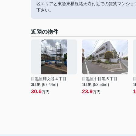
区エリアと東急東横線祐天寺付近での賃貸マンショ
下さい。
近隣の物件
目黒区碑文谷４丁目
目黒区中目黒５丁目
3LDK (67.44㎡)
1LDK (52.56㎡)
1
30.6
23.9
1
万円
万円