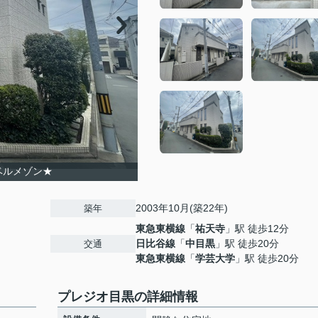
ベルメゾン★
2003年10月(築22年)
築年
東急東横線
「
祐天寺
」駅 徒歩12分
日比谷線
「
中目黒
」駅 徒歩20分
交通
東急東横線
「
学芸大学
」駅 徒歩20分
プレジオ目黒の詳細情報