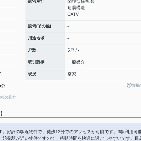
設備条件
閑静な住宅地
耐震構造
CATV
設備(その他)
-
用途地域
-
戸数
5戸 / -
取引態様
一般媒介
分
現況
空家
情報
0分
情報の見方
)
す。好評の駅近物件で、徒歩12分でのアクセスが可能です。3駅利用可
。始発駅が近い物件ですので、移動時間を快適に過ごしやすいです。目