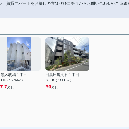
ン、賃貸アパートをお探しの方はぜひコチラからお問い合わせやご連絡
目黒区駒場１丁目
目黒区碑文谷１丁目
LDK (45.49㎡)
3LDK (73.06㎡)
7.7
30
万円
万円