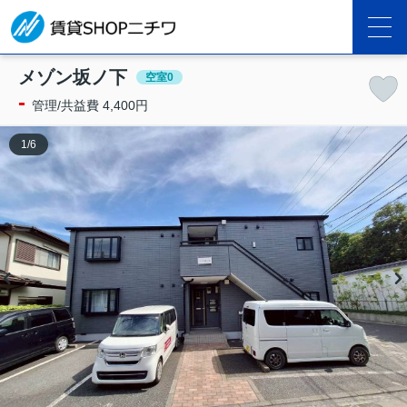
メゾン坂ノ下
空室0
-
管理/共益費 4,400円
1
/
6