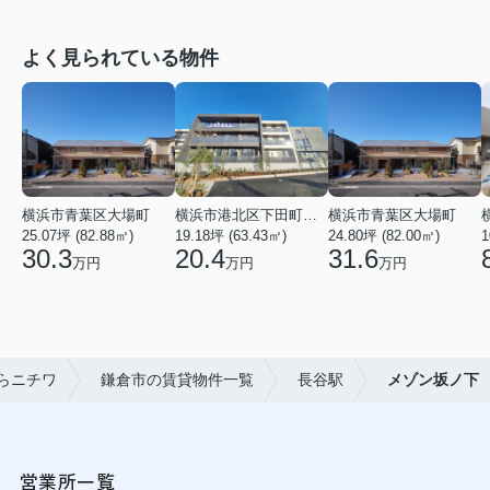
よく見られている物件
横浜市青葉区大場町
横浜市港北区下田町２丁目
横浜市青葉区大場町
25.07坪 (82.88㎡)
19.18坪 (63.43㎡)
24.80坪 (82.00㎡)
1
30.3
20.4
31.6
万円
万円
万円
らニチワ
鎌倉市の賃貸物件一覧
長谷駅
メゾン坂ノ下
営業所一覧