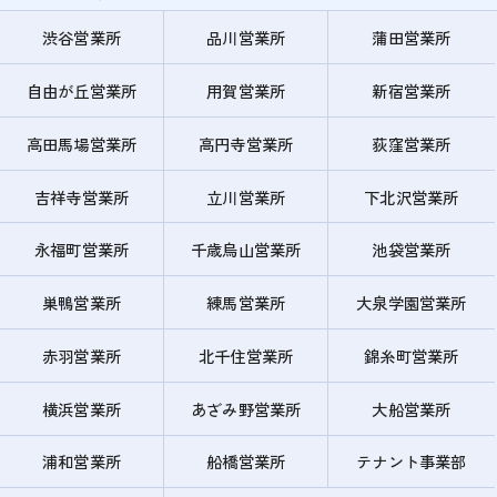
渋谷営業所
品川営業所
蒲田営業所
自由が丘営業所
用賀営業所
新宿営業所
高田馬場営業所
高円寺営業所
荻窪営業所
吉祥寺営業所
立川営業所
下北沢営業所
永福町営業所
千歳烏山営業所
池袋営業所
巣鴨営業所
練馬営業所
大泉学園営業所
赤羽営業所
北千住営業所
錦糸町営業所
横浜営業所
あざみ野営業所
大船営業所
浦和営業所
船橋営業所
テナント事業部