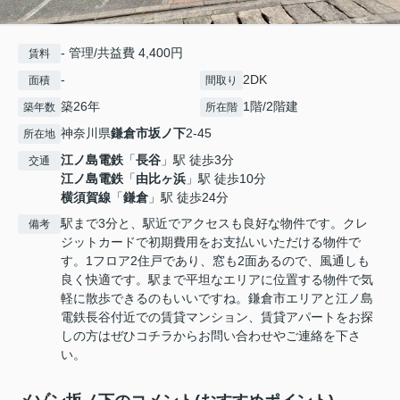
- 管理/共益費 4,400円
賃料
-
2DK
面積
間取り
築26年
1階/2階建
築年数
所在階
神奈川県
鎌倉市
坂ノ下
2-45
所在地
江ノ島電鉄
「
長谷
」駅 徒歩3分
交通
江ノ島電鉄
「
由比ヶ浜
」駅 徒歩10分
横須賀線
「
鎌倉
」駅 徒歩24分
駅まで3分と、駅近でアクセスも良好な物件です。クレ
備考
ジットカードで初期費用をお支払いいただける物件で
す。1フロア2住戸であり、窓も2面あるので、風通しも
良く快適です。駅まで平坦なエリアに位置する物件で気
軽に散歩できるのもいいですね。鎌倉市エリアと江ノ島
電鉄長谷付近での賃貸マンション、賃貸アパートをお探
しの方はぜひコチラからお問い合わせやご連絡を下さ
い。