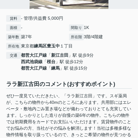
- 管理/共益費 5,000円
賃料
-
1K
面積
間取り
築7年
3階/4階建
築年数
所在階
東京都
練馬区
豊玉中
１丁目
所在地
都営大江戸線
「
新江古田
」駅 徒歩9分
交通
西武池袋線
「
桜台
」駅 徒歩12分
都営大江戸線
「
練馬
」駅 徒歩15分
ララ新江古田のコメント(おすすめポイント)
ぜひ一度見ていただきたい、「ララ新江古田」です。スギ薬局
が、こちらの物件から40mのところにあります。共用部にはエレ
ベータ・敷地内ごみ置き場などが備わっておりとても充実してい
ます。しっかりとした造りが自慢の築6年の物件。こちらの物件
では初期費用をカードでお支払いいただけます。賃貸物件のこと
でお悩みの方、当社がその悩みを解消します！当社は多種多様な
物件情報を取り扱っているので、きっとご希望の物件が見つかる