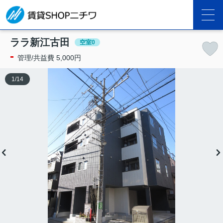
ララ新江古田
空室0
-
管理/共益費 5,000円
1
/
14