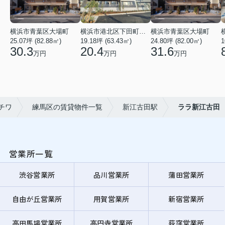
横浜市青葉区大場町
横浜市港北区下田町２丁目
横浜市青葉区大場町
25.07坪 (82.88㎡)
19.18坪 (63.43㎡)
24.80坪 (82.00㎡)
1
30.3
20.4
31.6
万円
万円
万円
チワ
練馬区の賃貸物件一覧
新江古田駅
ララ新江古田
営業所一覧
渋谷営業所
品川営業所
蒲田営業所
自由が丘営業所
用賀営業所
新宿営業所
高田馬場営業所
高円寺営業所
荻窪営業所